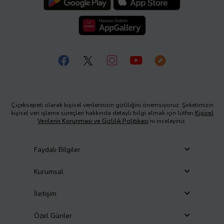
Çiçeksepeti olarak kişisel verilerinizin gizliliğini önemsiyoruz. Şirketimizin
kişisel veri işleme süreçleri hakkında detaylı bilgi almak için lütfen
Kişisel
Verilerin Korunması ve Gizlilik Politikası
’nı inceleyiniz.
Faydalı Bilgiler
Kurumsal
İletişim
Özel Günler