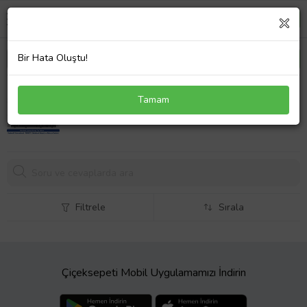
Bir Hata Oluştu!
Hp Pavilion DV6045nr DV6045us Klavye Türkçe
Tamam
Siyah
767,
09 TL
Filtrele
Sırala
Çiçeksepeti Mobil Uygulamamızı İndirin