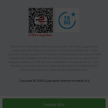
Türkiye’nin önde gelen online alışveriş sitesi ve mobil uygulaması
Çiçeksepeti’nde, ihtiyacınız olan tüm ürünleri bulabilirsiniz. Çiçek,
Çikolata, Hediye, Kişiye Özel Ürünler ve Hediye Setleri gibi birçok farklı
kategoride aradığınız binlerce ürünü sizlere sunuyor ve zamanında
kapınıza getiriyoruz! Siz de ister sevdiklerinizi mutlu etmek için, ister
kendiniz için sipariş verebilir; Çiçeksepeti Extra’nın fırsatlarla dolu
dünyasıyla tanışarak mutlu bir gün geçirebilirsiniz.
Copyright © 2026 Çiçeksepeti İnternet Hizmetleri A.Ş
Sepete Ekle