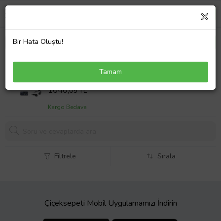
Bir Hata Oluştu!
Hp Pavilion dv7-2125eg Notebook Adaptör Laptop
Tamam
Şarj
Sepet Fiyatı
1640,
05 TL
Kargo Bedava
Filtrele
Sırala
Çiçeksepeti Mobil Uygulamamızı İndirin