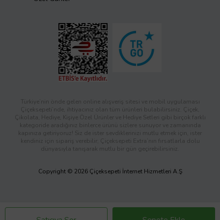
Türkiye’nin önde gelen online alışveriş sitesi ve mobil uygulaması
Çiçeksepeti’nde, ihtiyacınız olan tüm ürünleri bulabilirsiniz. Çiçek,
Çikolata, Hediye, Kişiye Özel Ürünler ve Hediye Setleri gibi birçok farklı
kategoride aradığınız binlerce ürünü sizlere sunuyor ve zamanında
kapınıza getiriyoruz! Siz de ister sevdiklerinizi mutlu etmek için, ister
kendiniz için sipariş verebilir; Çiçeksepeti Extra’nın fırsatlarla dolu
dünyasıyla tanışarak mutlu bir gün geçirebilirsiniz.
Copyright © 2026 Çiçeksepeti İnternet Hizmetleri A.Ş