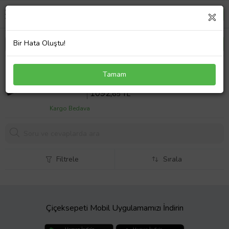
Bir Hata Oluştu!
Hp Pavilion TouchSmart 15-N220TU Notebook
Tamam
Batarya Laptop Pil 4Cell Siyah
Sepette %10 İndirim
1214
,06 TL
1092,
65 TL
Kargo Bedava
Filtrele
Sırala
Çiçeksepeti Mobil Uygulamamızı İndirin