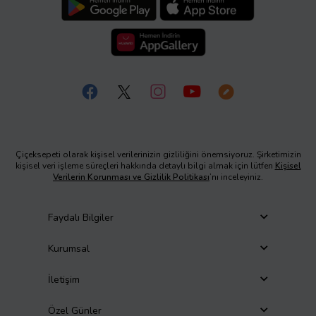
Çiçeksepeti olarak kişisel verilerinizin gizliliğini önemsiyoruz. Şirketimizin
kişisel veri işleme süreçleri hakkında detaylı bilgi almak için lütfen
Kişisel
Verilerin Korunması ve Gizlilik Politikası
’nı inceleyiniz.
Faydalı Bilgiler
Kurumsal
İletişim
Özel Günler