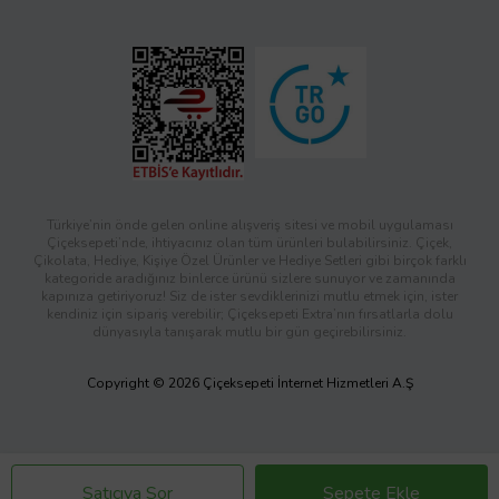
Türkiye’nin önde gelen online alışveriş sitesi ve mobil uygulaması
Çiçeksepeti’nde, ihtiyacınız olan tüm ürünleri bulabilirsiniz. Çiçek,
Çikolata, Hediye, Kişiye Özel Ürünler ve Hediye Setleri gibi birçok farklı
kategoride aradığınız binlerce ürünü sizlere sunuyor ve zamanında
kapınıza getiriyoruz! Siz de ister sevdiklerinizi mutlu etmek için, ister
kendiniz için sipariş verebilir; Çiçeksepeti Extra’nın fırsatlarla dolu
dünyasıyla tanışarak mutlu bir gün geçirebilirsiniz.
Copyright © 2026 Çiçeksepeti İnternet Hizmetleri A.Ş
Satıcıya Sor
Sepete Ekle