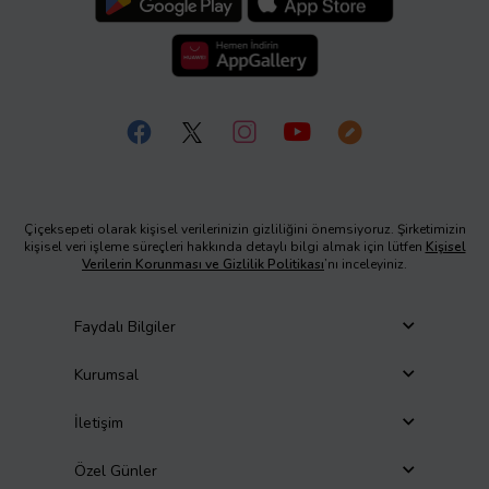
Çiçeksepeti olarak kişisel verilerinizin gizliliğini önemsiyoruz. Şirketimizin
kişisel veri işleme süreçleri hakkında detaylı bilgi almak için lütfen
Kişisel
Verilerin Korunması ve Gizlilik Politikası
’nı inceleyiniz.
Faydalı Bilgiler
Kurumsal
İletişim
Özel Günler