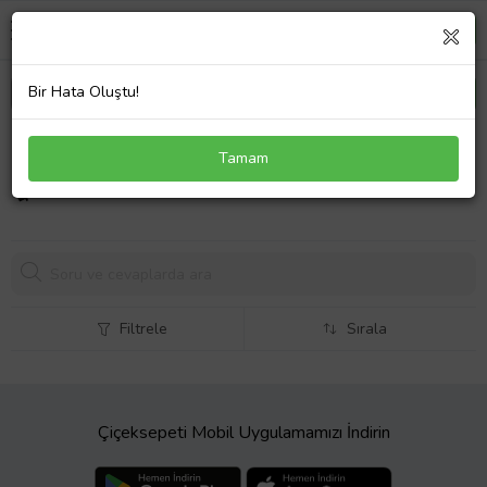
Bir Hata Oluştu!
Hp Pavilion Ultrabook 14-b002eo Batarya Laptop
Tamam
Pil
1238,
34 TL
Filtrele
Sırala
Çiçeksepeti Mobil Uygulamamızı İndirin