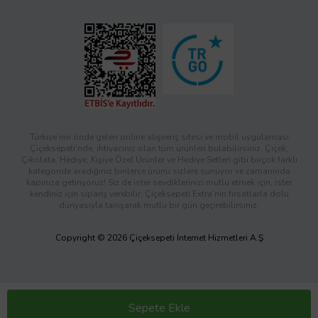
Türkiye’nin önde gelen online alışveriş sitesi ve mobil uygulaması
Çiçeksepeti’nde, ihtiyacınız olan tüm ürünleri bulabilirsiniz. Çiçek,
Çikolata, Hediye, Kişiye Özel Ürünler ve Hediye Setleri gibi birçok farklı
kategoride aradığınız binlerce ürünü sizlere sunuyor ve zamanında
kapınıza getiriyoruz! Siz de ister sevdiklerinizi mutlu etmek için, ister
kendiniz için sipariş verebilir; Çiçeksepeti Extra’nın fırsatlarla dolu
dünyasıyla tanışarak mutlu bir gün geçirebilirsiniz.
Copyright © 2026 Çiçeksepeti İnternet Hizmetleri A.Ş
Sepete Ekle