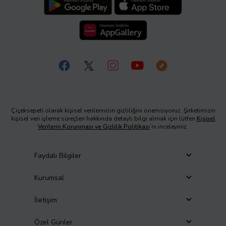
Çiçeksepeti olarak kişisel verilerinizin gizliliğini önemsiyoruz. Şirketimizin
kişisel veri işleme süreçleri hakkında detaylı bilgi almak için lütfen
Kişisel
Verilerin Korunması ve Gizlilik Politikası
’nı inceleyiniz.
Faydalı Bilgiler
Kurumsal
İletişim
Özel Günler