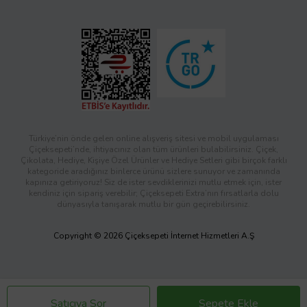
Türkiye’nin önde gelen online alışveriş sitesi ve mobil uygulaması
Çiçeksepeti’nde, ihtiyacınız olan tüm ürünleri bulabilirsiniz. Çiçek,
Çikolata, Hediye, Kişiye Özel Ürünler ve Hediye Setleri gibi birçok farklı
kategoride aradığınız binlerce ürünü sizlere sunuyor ve zamanında
kapınıza getiriyoruz! Siz de ister sevdiklerinizi mutlu etmek için, ister
kendiniz için sipariş verebilir; Çiçeksepeti Extra’nın fırsatlarla dolu
dünyasıyla tanışarak mutlu bir gün geçirebilirsiniz.
Copyright © 2026 Çiçeksepeti İnternet Hizmetleri A.Ş
Satıcıya Sor
Sepete Ekle