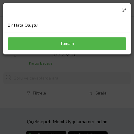
Bir Hata Oluştu!
Huawei MateBook Wright-W19A Notebook
Tamam
Adaptör Laptop Şarj
Sepette %10 İndirim
1730
,43 TL
1557,
39 TL
Kargo Bedava
Filtrele
Sırala
Çiçeksepeti Mobil Uygulamamızı İndirin