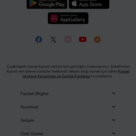
Çiçeksepeti olarak kişisel verilerinizin gizliliğini önemsiyoruz. Şirketimizin
kişisel veri işleme süreçleri hakkında detaylı bilgi almak için lütfen
Kişisel
Verilerin Korunması ve Gizlilik Politikası
’nı inceleyiniz.
Faydalı Bilgiler
Kurumsal
İletişim
Özel Günler