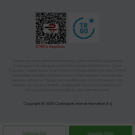
Türkiye’nin önde gelen online alışveriş sitesi ve mobil uygulaması
Çiçeksepeti’nde, ihtiyacınız olan tüm ürünleri bulabilirsiniz. Çiçek,
Çikolata, Hediye, Kişiye Özel Ürünler ve Hediye Setleri gibi birçok farklı
kategoride aradığınız binlerce ürünü sizlere sunuyor ve zamanında
kapınıza getiriyoruz! Siz de ister sevdiklerinizi mutlu etmek için, ister
kendiniz için sipariş verebilir; Çiçeksepeti Extra’nın fırsatlarla dolu
dünyasıyla tanışarak mutlu bir gün geçirebilirsiniz.
Copyright © 2026 Çiçeksepeti İnternet Hizmetleri A.Ş
Satıcıya Sor
Sepete Ekle