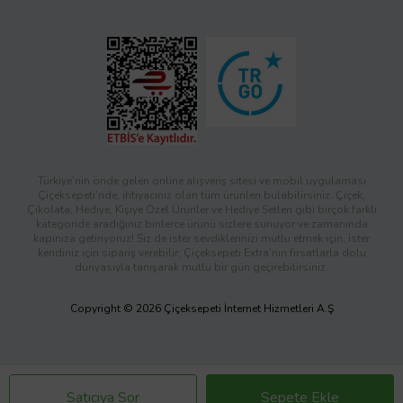
Türkiye’nin önde gelen online alışveriş sitesi ve mobil uygulaması
Çiçeksepeti’nde, ihtiyacınız olan tüm ürünleri bulabilirsiniz. Çiçek,
Çikolata, Hediye, Kişiye Özel Ürünler ve Hediye Setleri gibi birçok farklı
kategoride aradığınız binlerce ürünü sizlere sunuyor ve zamanında
kapınıza getiriyoruz! Siz de ister sevdiklerinizi mutlu etmek için, ister
kendiniz için sipariş verebilir; Çiçeksepeti Extra’nın fırsatlarla dolu
dünyasıyla tanışarak mutlu bir gün geçirebilirsiniz.
Copyright © 2026 Çiçeksepeti İnternet Hizmetleri A.Ş
Satıcıya Sor
Sepete Ekle