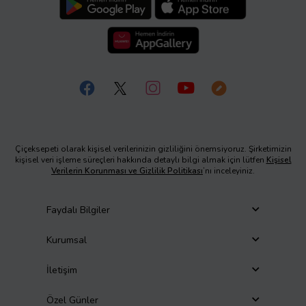
Çiçeksepeti olarak kişisel verilerinizin gizliliğini önemsiyoruz. Şirketimizin
kişisel veri işleme süreçleri hakkında detaylı bilgi almak için lütfen
Kişisel
Verilerin Korunması ve Gizlilik Politikası
’nı inceleyiniz.
Faydalı Bilgiler
Kurumsal
İletişim
Özel Günler