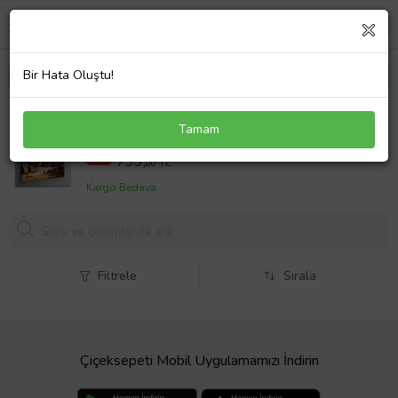
Bir Hata Oluştu!
Kanvas Tablo Mısır Piramidi
Tamam
1000,00 TL
%20
799,
00 TL
Kargo Bedava
Filtrele
Sırala
Çiçeksepeti Mobil Uygulamamızı İndirin