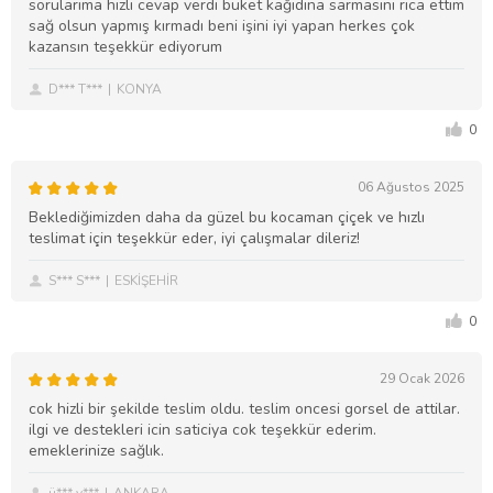
sorularıma hızlı cevap verdi buket kağıdına sarmasını rica ettim
sağ olsun yapmış kırmadı beni işini iyi yapan herkes çok
kazansın teşekkür ediyorum
D*** T***
KONYA
0
06 Ağustos 2025
Beklediğimizden daha da güzel bu kocaman çiçek ve hızlı
teslimat için teşekkür eder, iyi çalışmalar dileriz!
S*** S***
ESKİŞEHİR
0
29 Ocak 2026
cok hizli bir şekilde teslim oldu. teslim oncesi gorsel de attilar.
ilgi ve destekleri icin saticiya cok teşekkür ederim.
emeklerinize sağlık.
ü*** y***
ANKARA