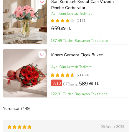
Sarı Kurdeleli Kristal Cam Vazoda
Pembe Gerberalar
Aynı Gün Ücretsiz Teslimat
(5191)
659
,99 TL
137,49 TL'den Başlayan Taksitlerle
Kırmızı Gerbera Çiçek Buketi
Aynı Gün Ücretsiz Teslimat
(21480)
%13
589
,99 TL
679
,99 TL
122,91 TL'den Başlayan Taksitlerle
Yorumlar (449)
06 Aralık 2025