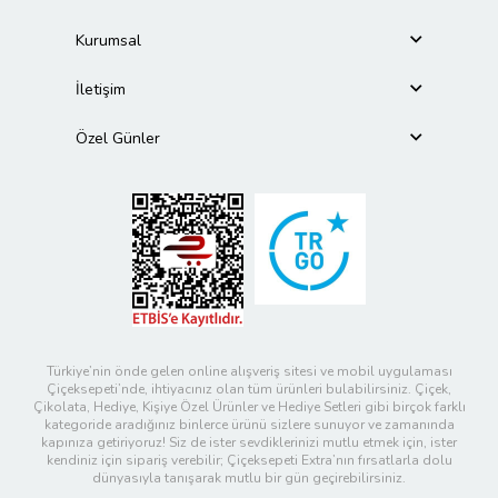
Kurumsal
İletişim
Özel Günler
Türkiye’nin önde gelen online alışveriş sitesi ve mobil uygulaması
Çiçeksepeti’nde, ihtiyacınız olan tüm ürünleri bulabilirsiniz. Çiçek,
Çikolata, Hediye, Kişiye Özel Ürünler ve Hediye Setleri gibi birçok farklı
kategoride aradığınız binlerce ürünü sizlere sunuyor ve zamanında
kapınıza getiriyoruz! Siz de ister sevdiklerinizi mutlu etmek için, ister
kendiniz için sipariş verebilir; Çiçeksepeti Extra’nın fırsatlarla dolu
dünyasıyla tanışarak mutlu bir gün geçirebilirsiniz.