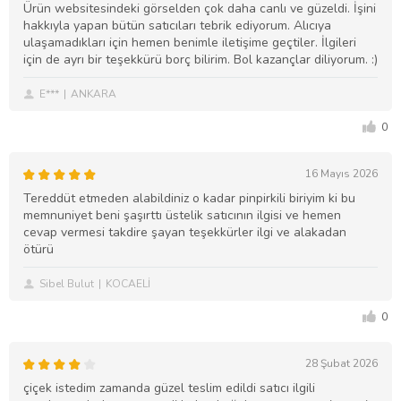
Ürün websitesindeki görselden çok daha canlı ve güzeldi. İşini
hakkıyla yapan bütün satıcıları tebrik ediyorum. Alıcıya
ulaşamadıkları için hemen benimle iletişime geçtiler. İlgileri
için de ayrı bir teşekkürü borç bilirim. Bol kazançlar diliyorum. :)
E***
ANKARA
0
16 Mayıs 2026
Tereddüt etmeden alabildiniz o kadar pinpirkili biriyim ki bu
memnuniyet beni şaşırttı üstelik satıcının ilgisi ve hemen
cevap vermesi takdire şayan teşekkürler ilgi ve alakadan
ötürü
Sibel Bulut
KOCAELİ
0
28 Şubat 2026
çiçek istedim zamanda güzel teslim edildi satıcı ilgili