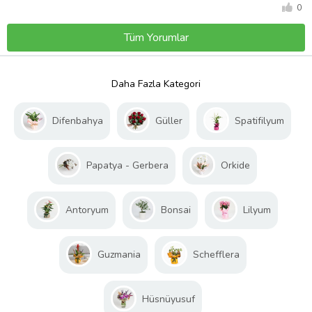
0
Tüm Yorumlar
Daha Fazla Kategori
Difenbahya
Güller
Spatifilyum
Papatya - Gerbera
Orkide
Antoryum
Bonsai
Lilyum
Guzmania
Schefflera
Hüsnüyusuf