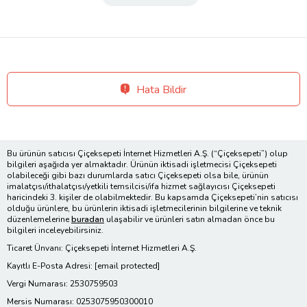
Hata Bildir
Bu ürünün satıcısı Çiçeksepeti İnternet Hizmetleri A.Ş. (“Çiçeksepeti”) olup
bilgileri aşağıda yer almaktadır. Ürünün iktisadi işletmecisi Çiçeksepeti
olabileceği gibi bazı durumlarda satıcı Çiçeksepeti olsa bile, ürünün
imalatçısı/ithalatçısı/yetkili temsilcisi/ifa hizmet sağlayıcısı Çiçeksepeti
haricindeki 3. kişiler de olabilmektedir. Bu kapsamda Çiçeksepeti’nin satıcısı
olduğu ürünlere, bu ürünlerin iktisadi işletmecilerinin bilgilerine ve teknik
düzenlemelerine
buradan
ulaşabilir ve ürünleri satın almadan önce bu
bilgileri inceleyebilirsiniz.
Ticaret Ünvanı: Çiçeksepeti İnternet Hizmetleri A.Ş.
Kayıtlı E-Posta Adresi:
[email protected]
Vergi Numarası: 2530759503
Mersis Numarası: 0253075950300010