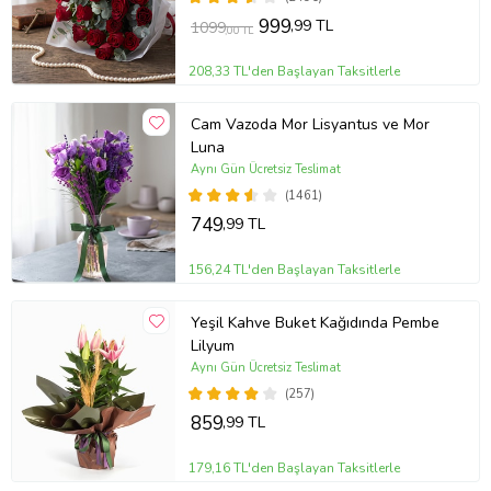
999
,99 TL
1099
,00 TL
208,33 TL'den Başlayan Taksitlerle
Cam Vazoda Mor Lisyantus ve Mor
Luna
Aynı Gün Ücretsiz Teslimat
(1461)
749
,99 TL
156,24 TL'den Başlayan Taksitlerle
Yeşil Kahve Buket Kağıdında Pembe
Lilyum
Aynı Gün Ücretsiz Teslimat
(257)
859
,99 TL
179,16 TL'den Başlayan Taksitlerle