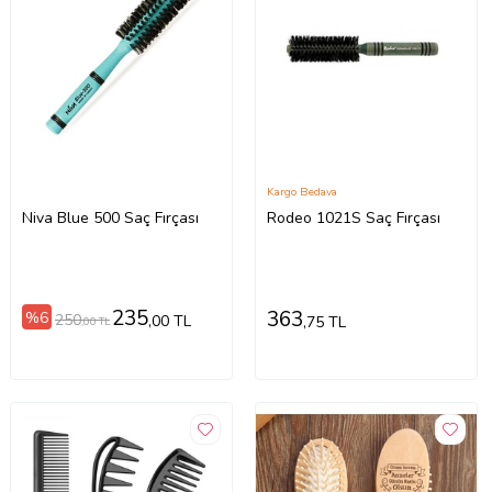
Kargo Bedava
Niva Blue 500 Saç Fırçası
Rodeo 1021S Saç Fırçası
235
363
%6
250
,00 TL
,75 TL
,00 TL