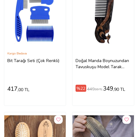
Kargo Bedava
Bit Tarağı Seti (Çok Renkli)
Doğal Manda Boynuzundan
Tavuskuşu Model Tarak
(18x5,5 cm)
349
417
%22
449
,90 TL
,00 TL
,99 TL