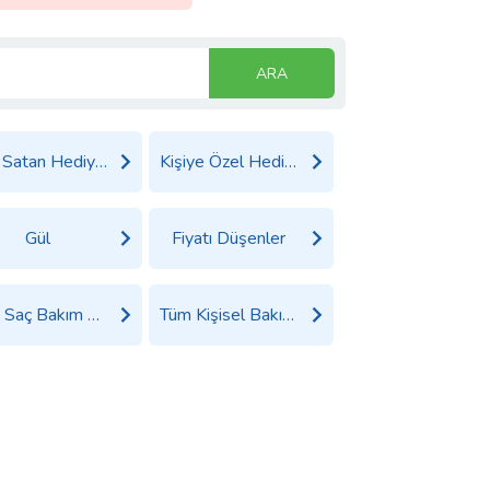
ARA
Çok Satan Hediyeler
Kişiye Özel Hediyeler
Gül
Fiyatı Düşenler
Tüm Saç Bakım Ürünleri ve Şekillendiriciler Ürünleri
Tüm Kişisel Bakım Ürünleri