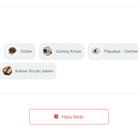
Güller
Gümüş Kolye
Papatya - Gerbe
Kahve fincan takımı
Hata Bildir