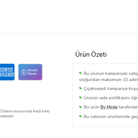
Ürün Özeti
Bu ürünün kampanyalı satışı 
stoğundan maksimum 10 adet sa
Çiçeksepeti kampanya koşull
Ürünün iade politikasını öğ
Bu ürün
By Moda
tarafından
. Ödeme esnasında kredi kartı
Bu satıcının ürünlerinde geç
mektedir.
Bu Satıcının
Tüm Ürünlerini
Ürün sayfasında gördüğünüz f