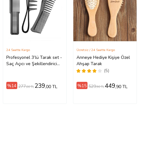
24 Saatte Kargo
Ücretsiz / 24 Saatte Kargo
Profesyonel 3’lü Tarak set -
Anneye Hediye Kişiye Özel
Saç Açıcı ve Şekillendirici
Ahşap Tarak
Set
(5)
239
449
%14
%15
277
529
,00 TL
,90 TL
,00 TL
,90 TL