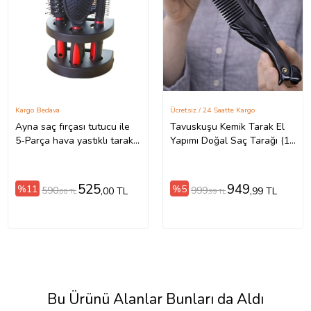
Kargo Bedava
Ücretsiz / 24 Saatte Kargo
Ayna saç fırçası tutucu ile
Tavuskuşu Kemik Tarak El
5-Parça hava yastıklı tarak
Yapımı Doğal Saç Tarağı (18
fırça seti kadın erkek tarak
cm) (Karışık)
kozmetik seti (Kırmızı)
525
949
%11
%5
590
999
,00 TL
,99 TL
,00 TL
,99 TL
Bu Ürünü Alanlar Bunları da Aldı