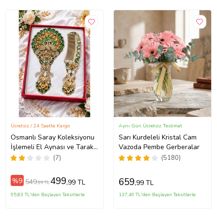
Ücretsiz / 24 Saatte Kargo
Aynı Gün Ücretsiz Teslimat
Osmanlı Saray Koleksiyonu
Sarı Kurdeleli Kristal Cam
İşlemeli El Aynası ve Tarak
Vazoda Pembe Gerberalar
Seti Antik Bakır Taşlı Lüks
(7)
(5180)
Hediye Kutulu (Mavi -
Kahverengi)
499
659
%9
549
,99 TL
,99 TL
,99 TL
95,83 TL'den Başlayan Taksitlerle
137,49 TL'den Başlayan Taksitlerle