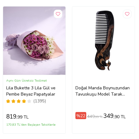
Aynı Gün Ücretsiz Teslimat
Lila Bukette 3 Lila Gül ve
Doğal Manda Boynuzundan
Pembe Beyaz Papatyalar
Tavuskuşu Model Tarak
(18x5,5 cm)
(1395)
349
819
%22
449
,90 TL
,99 TL
,99 TL
170,83 TL'den Başlayan Taksitlerle