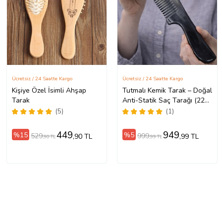
Ücretsiz / 24 Saatte Kargo
Ücretsiz / 24 Saatte Kargo
Kişiye Özel İsimli Ahşap
Tutmalı Kemik Tarak – Doğal
Tarak
Anti-Statik Saç Tarağı (22
cm) (Karışık)
(5)
(1)
449
949
%15
%5
529
999
,90 TL
,99 TL
,90 TL
,99 TL