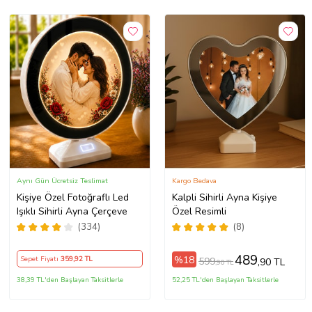
Aynı Gün Ücretsiz Teslimat
Kargo Bedava
Kişiye Özel Fotoğraflı Led
Kalpli Sihirli Ayna Kişiye
Işıklı Sihirli Ayna Çerçeve
Özel Resimli
(334)
(8)
489
%18
Sepet Fiyatı
359
,92 TL
599
,90 TL
,90 TL
38,39 TL'den Başlayan Taksitlerle
52,25 TL'den Başlayan Taksitlerle