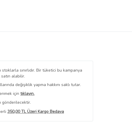
stoklarla sınırlıdır. Bir tüketici bu kampanya
tın alabilir.
arında değişiklik yapma hakkını saklı tutar.
renmek için
tıklayın.
 gönderilecektir.
erli
350,00 TL Üzeri Kargo Bedava
 Görüntüle
iyat bilgileri, satıcı tarafından