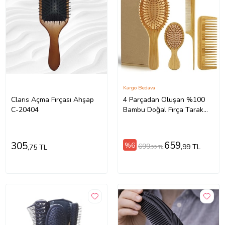
Kargo Bedava
Clarıs Açma Fırçası Ahşap
4 Parçadan Oluşan %100
C-20404
Bambu Doğal Fırça Tarak
Seti (Standart)
659
305
%6
699
,99 TL
,75 TL
,99 TL