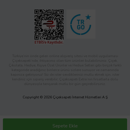
Türkiye’nin önde gelen online alışveriş sitesi ve mobil uygulaması
Çiçeksepeti’nde, ihtiyacınız olan tüm ürünleri bulabilirsiniz. Çiçek,
Çikolata, Hediye, Kişiye Özel Ürünler ve Hediye Setleri gibi birçok farklı
kategoride aradığınız binlerce ürünü sizlere sunuyor ve zamanında
kapınıza getiriyoruz! Siz de ister sevdiklerinizi mutlu etmek için, ister
kendiniz için sipariş verebilir; Çiçeksepeti Extra’nın fırsatlarla dolu
dünyasıyla tanışarak mutlu bir gün geçirebilirsiniz.
Copyright © 2026 Çiçeksepeti İnternet Hizmetleri A.Ş
Sepete Ekle