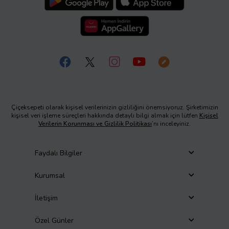
Çiçeksepeti olarak kişisel verilerinizin gizliliğini önemsiyoruz. Şirketimizin
kişisel veri işleme süreçleri hakkında detaylı bilgi almak için lütfen
Kişisel
Verilerin Korunması ve Gizlilik Politikası
’nı inceleyiniz.
Faydalı Bilgiler
Kurumsal
İletişim
Özel Günler