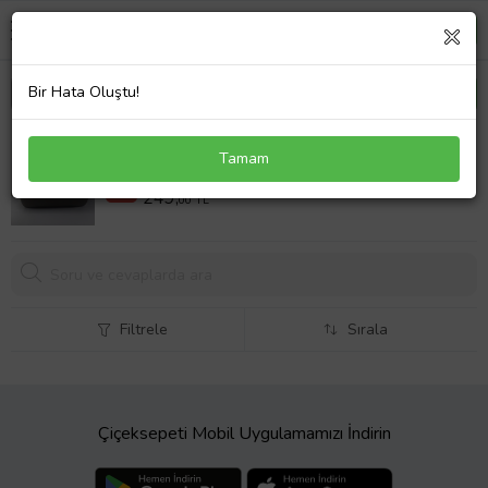
Bir Hata Oluştu!
KOOPMAN FIRIN KABI
Tamam
399,00 TL
%38
249,
00 TL
Filtrele
Sırala
Çiçeksepeti Mobil Uygulamamızı İndirin