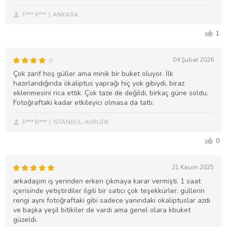
F*** K***
ANKARA
1
04 Şubat 2026
Çok zarif hoş güller ama minik bir buket oluyor. İlk
hazırlandığında ökaliptus yaprağı hiç yok gibiydi, biraz
eklenmesini rica ettik. Çok taze de değildi, birkaç güne soldu.
Fotoğraftaki kadar etkileyici olmasa da tatlı.
P*** B***
İSTANBUL-AVRUPA
0
21 Kasım 2025
arkadaşım iş yerinden erken çıkmaya karar vermişti. 1 saat
içerisinde yetiştirdiler ilgili bir satıcı çok teşekkürler. güllerin
rengi aynı fotoğraftaki gibi sadece yanındaki okaliptuslar azdı
ve başka yeşil bitikiler de vardı ama genel olara kbuket
güzeldi.