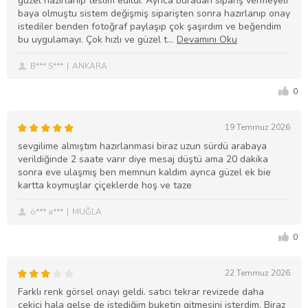
güzel hazırlanıp teslim edildi. Ayrıca buradan sipariş vermeyeli
baya olmuştu sistem değişmiş siparişten sonra hazırlanıp onay
istediler benden fotoğraf paylaşıp çok şaşırdım ve beğendim
bu uygulamayı. Çok hızlı ve güzel t
B*** S***
ANKARA
0
19 Temmuz 2026
sevgilime almıştım hazırlanmasi biraz uzun sürdü arabaya
verildiğinde 2 saate varır diye mesaj düştü ama 20 dakika
sonra eve ulaşmış ben memnun kaldım ayrıca güzel ek bie
kartta koymuşlar çiçeklerde hoş ve taze
ö*** a***
MUĞLA
0
22 Temmuz 2026
Farklı renk görsel onayı geldi. satıcı tekrar revizede daha
çekici hala gelse de istediğim buketin gitmesini isterdim. Biraz