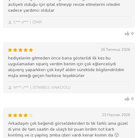
aciliyeti olduğu için iptal etmeyip revize etmelerini istedim
sadece yardımcı oldular
E*** d***
İZMİR
0
26 Temmuz 2026
hediyelerim gitmeden önce bana gösterildi ilk kez bu
uygulamadan sipariş verdim benim için çok eğlenceliydi
alışveriş yaparkken çok keyif aldım süreklide bilgilendirildim
msjla emeği geçen herkese teşekkürler
M*** c***
İSTANBUL-ANADOLU
0
23 Haziran 2026
Arkadaşım çok beğendi görseldekinden bi tık farklı ama güzel
di yine de tam saatin de ulaştı bir puan kırdım not kartı
kıvrılmış ve iz yapmış zımba izleri vardı kenar kısmın da 🙂