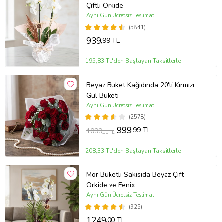
Çiftli Orkide
Aynı Gün Ücretsiz Teslimat
(5841)
939
,99 TL
195,83 TL'den Başlayan Taksitlerle
Beyaz Buket Kağıdında 20'li Kırmızı
Gül Buketi
Aynı Gün Ücretsiz Teslimat
(2578)
999
,99 TL
1099
,00 TL
208,33 TL'den Başlayan Taksitlerle
Mor Buketli Sakısıda Beyaz Çift
Orkide ve Fenix
Aynı Gün Ücretsiz Teslimat
(925)
1249
,00 TL