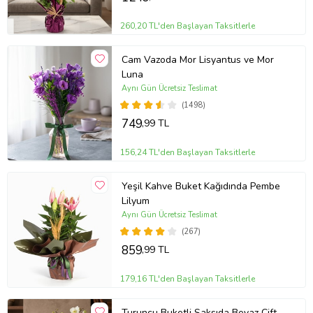
260,20 TL'den Başlayan Taksitlerle
Cam Vazoda Mor Lisyantus ve Mor
Luna
Aynı Gün Ücretsiz Teslimat
(1498)
749
,99 TL
156,24 TL'den Başlayan Taksitlerle
Yeşil Kahve Buket Kağıdında Pembe
Lilyum
Aynı Gün Ücretsiz Teslimat
(267)
859
,99 TL
179,16 TL'den Başlayan Taksitlerle
Turuncu Buketli Saksıda Beyaz Çift