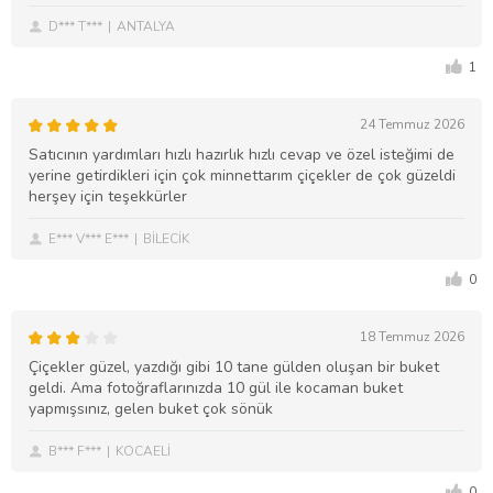
D*** T***
ANTALYA
1
24 Temmuz 2026
Satıcının yardımları hızlı hazırlık hızlı cevap ve özel isteğimi de
yerine getirdikleri için çok minnettarım çiçekler de çok güzeldi
herşey için teşekkürler
E*** V*** E***
BİLECİK
0
18 Temmuz 2026
Çiçekler güzel, yazdığı gibi 10 tane gülden oluşan bir buket
geldi. Ama fotoğraflarınızda 10 gül ile kocaman buket
yapmışsınız, gelen buket çok sönük
B*** F***
KOCAELİ
0