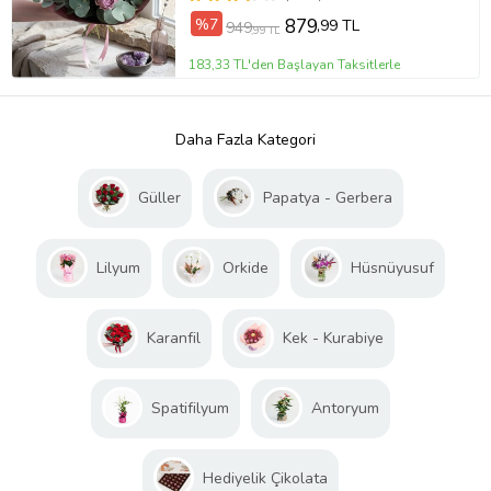
%7
879
,99 TL
949
,99 TL
183,33 TL'den Başlayan Taksitlerle
Daha Fazla Kategori
Güller
Papatya - Gerbera
Lilyum
Orkide
Hüsnüyusuf
Karanfil
Kek - Kurabiye
Spatifilyum
Antoryum
Hediyelik Çikolata