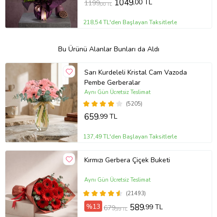
1049
,00 TL
1199
,00 TL
218,54 TL'den Başlayan Taksitlerle
Bu Ürünü Alanlar Bunları da Aldı
Sarı Kurdeleli Kristal Cam Vazoda
Pembe Gerberalar
Aynı Gün Ücretsiz Teslimat
(5205)
659
,99 TL
137,49 TL'den Başlayan Taksitlerle
Kırmızı Gerbera Çiçek Buketi
Aynı Gün Ücretsiz Teslimat
(21493)
%13
589
,99 TL
679
,99 TL