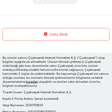
Hata Bildir
Bu ürünün satıcısı Çiçeksepeti İnternet Hizmetleri A.Ş. (“Çiçeksepeti”) olup
bilgileri aşağıda yer almaktadır. Ürünün iktisadi işletmecisi Çiçeksepeti
olabileceği gibi bazı durumlarda satıcı Çiçeksepeti olsa bile, ürünün
imalatçısı/ithalatçısı/yetkili temsilcisi/ifa hizmet sağlayıcısı Çiçeksepeti
haricindeki 3. kişiler de olabilmektedir. Bu kapsamda Çiçeksepeti’nin satıcısı
olduğu ürünlere, bu ürünlerin iktisadi işletmecilerinin bilgilerine ve teknik
düzenlemelerine
buradan
ulaşabilir ve ürünleri satın almadan önce bu
bilgileri inceleyebilirsiniz.
Ticaret Ünvanı: Çiçeksepeti İnternet Hizmetleri A.Ş.
Kayıtlı E-Posta Adresi:
[email protected]
Vergi Numarası: 2530759503
Mersis Numarası: 0253075950300010