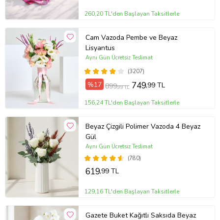
temizleyerek diğer çiçeklerin daha uzun süre taze kalmasını
260,20 TL'den Başlayan Taksitlerle
sağlayabilirsiniz.
Not:
Stok durumuna göre ürünlerde ufak değişiklikler olabilir.
Cam Vazoda Pembe ve Beyaz
Ürün Kodu:
vbt1207
Lisyantus
Aynı Gün Ücretsiz Teslimat
(3207)
%17
749
,99 TL
899
,99 TL
156,24 TL'den Başlayan Taksitlerle
Beyaz Çizgili Polimer Vazoda 4 Beyaz
Gül
Aynı Gün Ücretsiz Teslimat
(780)
619
,99 TL
129,16 TL'den Başlayan Taksitlerle
Gazete Buket Kağıtlı Saksıda Beyaz