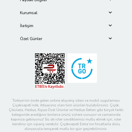
Kurumsal
İletişim
Özel Günler
Türkiye’nin önde gelen online alışveriş sitesi ve mobil uygulaması
Çiçeksepeti’nde, ihtiyacınız olan tüm ürünleri bulabilirsiniz. Çiçek,
Çikolata, Hediye, Kişiye Özel Ürünler ve Hediye Setleri gibi birçok farklı
kategoride aradığınız binlerce ürünü sizlere sunuyor ve zamanında
kapınıza getiriyoruz! Siz de ister sevdiklerinizi mutlu etmek için, ister
kendiniz için sipariş verebilir; Çiçeksepeti Extra’nın fırsatlarla dolu
dünyasıyla tanışarak mutlu bir gün geçirebilirsiniz.