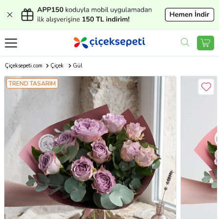
Çiçeksepeti.com
Çiçek
Gül
TREND TASARIM