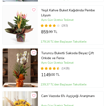
Yeşil Kahve Buket Kağıdında Pembe
Lilyum
Aynı Gün Ücretsiz Teslimat
(263)
859
,99 TL
179,16 TL'den Başlayan Taksitlerle
Turuncu Buketli Saksıda Beyaz Çift
Orkide ve Fenix
Aynı Gün Ücretsiz Teslimat
(1428)
1149
,00 TL
239,37 TL'den Başlayan Taksitlerle
Cam Vazoda 6'lı Ayçiçeği Aranjmanı
Aynı Gün Ücretsiz Teslimat