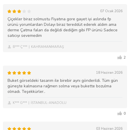
07 Ocak 2026
Çiçekler biraz solmustu Fiyatına gore gayet iyi aslında fp
ürünü yorumlardan Dolayı biraz tereddüt ederek aldım ama
derme Çatma falan da değildi dediğim gibi FP ürünü Sadece
satıcıyı sevemedim
B*** Ç***
KAHRAMANMARAŞ
2
18 Haziran 2026
Buket görseldeki tasarım ile birebir aynı gönderildi. Tüm gün
güneşte kalmasına rağmen solma veya bukette bozulma
olmadı. Teşekkürler..
K*** G***
İSTANBUL-ANADOLU
0
03 Haziran 2026