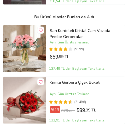
218,54 TL'den Başlayan Taksitlerle
Bu Ürünü Alanlar Bunları da Aldı
Sarı Kurdeleli Kristal Cam Vazoda
Pembe Gerberalar
Aynı Gün Ücretsiz Teslimat
(5199)
659
,99 TL
137,49 TL'den Başlayan Taksitlerle
Kırmızı Gerbera Çiçek Buketi
Aynı Gün Ücretsiz Teslimat
(21486)
%13
589
,99 TL
679
,99 TL
122,91 TL'den Başlayan Taksitlerle