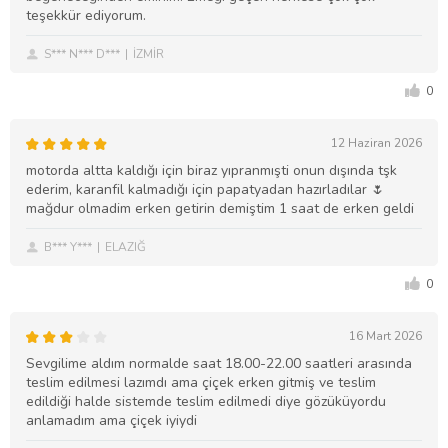
teşekkür ediyorum.
S*** N*** D***
İZMİR
0
12 Haziran 2026
motorda altta kaldığı için biraz yıpranmışti onun dışında tşk
ederim, karanfil kalmadığı için papatyadan hazırladılar 🌷
mağdur olmadim erken getirin demiştim 1 saat de erken geldi
B*** Y***
ELAZIĞ
0
16 Mart 2026
Sevgilime aldım normalde saat 18.00-22.00 saatleri arasında
teslim edilmesi lazımdı ama çiçek erken gitmiş ve teslim
edildiği halde sistemde teslim edilmedi diye gözüküyordu
anlamadım ama çiçek iyiydi