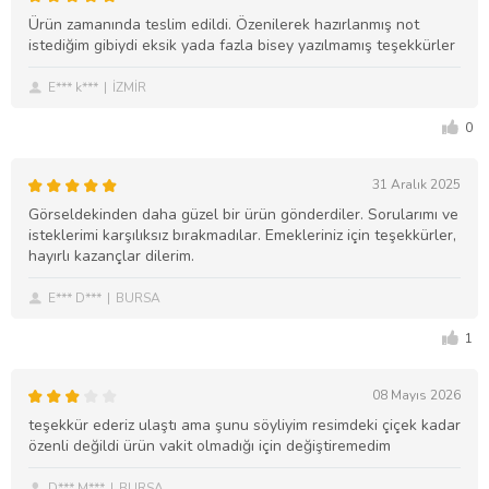
Ürün zamanında teslim edildi. Özenilerek hazırlanmış not
istediğim gibiydi eksik yada fazla bisey yazılmamış teşekkürler
E*** k***
İZMİR
0
31 Aralık 2025
Görseldekinden daha güzel bir ürün gönderdiler. Sorularımı ve
isteklerimi karşılıksız bırakmadılar. Emekleriniz için teşekkürler,
hayırlı kazançlar dilerim.
E*** D***
BURSA
1
08 Mayıs 2026
teşekkür ederiz ulaştı ama şunu söyliyim resimdeki çiçek kadar
özenli değildi ürün vakit olmadığı için değiştiremedim
D*** M***
BURSA