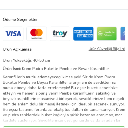
Ödeme Seçenekleri
Ürün Açıklaması
Ürün Güvenliği Bilgileri
Ürün Yüksekliği:
40-50 cm
Ürün İsmi:
Krem Pudra Bukette Pembe ve Beyaz Karanfiller
Karanfillerin mutlu edemeyeceği kimse yok! Siz de Krem Pudra
Bukette Pembe ve Beyaz Karanfiller aranjmanı ile sevdiklerinizi
mutlu etmeyi daha fazla ertelemeyin! Bu eşsiz buketi sepetinize
ekleyin ve hemen sipariş verin! Pembe karanfillerin sakinliği ve
beyaz karanfillerin masumiyeti birleşerek, sevdiklerinize hem neşeli
hem de anlam dolu bir mesaj iletmek için ideal bir seçenek sunuyor.
Bu eşsiz tasarım, ferahlatıcı okaliptus dalları ile tamamlanıyor. Krem
ve pudra renklerdeki buket kağıdıyla şıklık kazanan aranjman, mor
kurdele süsleniyor. Sevdiklerinize özel günlerde ya da sıradan bir
günü güzelleştirmek için hediye edebileceğiniz buket, hem zarif