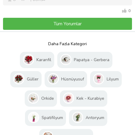
0
Tüm Yorumlar
Daha Fazla Kategori
Karanfil
Papatya - Gerbera
Güller
Hüsnüyusuf
Lilyum
Orkide
Kek - Kurabiye
Spatifilyum
Antoryum