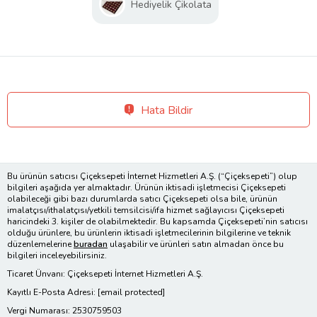
Hediyelik Çikolata
Hata Bildir
Bu ürünün satıcısı Çiçeksepeti İnternet Hizmetleri A.Ş. (“Çiçeksepeti”) olup
bilgileri aşağıda yer almaktadır. Ürünün iktisadi işletmecisi Çiçeksepeti
olabileceği gibi bazı durumlarda satıcı Çiçeksepeti olsa bile, ürünün
imalatçısı/ithalatçısı/yetkili temsilcisi/ifa hizmet sağlayıcısı Çiçeksepeti
haricindeki 3. kişiler de olabilmektedir. Bu kapsamda Çiçeksepeti’nin satıcısı
olduğu ürünlere, bu ürünlerin iktisadi işletmecilerinin bilgilerine ve teknik
düzenlemelerine
buradan
ulaşabilir ve ürünleri satın almadan önce bu
bilgileri inceleyebilirsiniz.
Ticaret Ünvanı: Çiçeksepeti İnternet Hizmetleri A.Ş.
Kayıtlı E-Posta Adresi:
[email protected]
Vergi Numarası: 2530759503