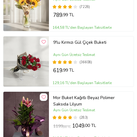
(7228)
789
,99 TL
164,58 TL'den Başlayan Taksitlerle
9'lu Kırmızı Gül Çiçek Buketi
Aynı Gün Ücretsiz Teslimat
(36608)
619
,99 TL
129,16 TL'den Başlayan Taksitlerle
Mor Buket Kağıtlı Beyaz Polimer
Saksıda Lilyum
Aynı Gün Ücretsiz Teslimat
(283)
1049
,00 TL
1199
,00 TL