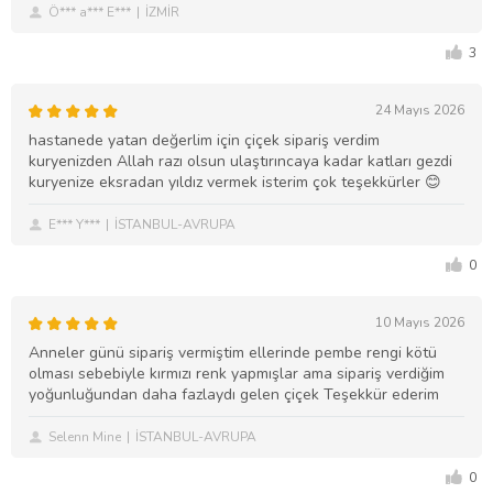
Ö*** a*** E***
İZMİR
3
24 Mayıs 2026
hastanede yatan değerlim için çiçek sipariş verdim
kuryenizden Allah razı olsun ulaştırıncaya kadar katları gezdi
kuryenize eksradan yıldız vermek isterim çok teşekkürler 😊
E*** Y***
İSTANBUL-AVRUPA
0
10 Mayıs 2026
Anneler günü sipariş vermiştim ellerinde pembe rengi kötü
olması sebebiyle kırmızı renk yapmışlar ama sipariş verdiğim
yoğunluğundan daha fazlaydı gelen çiçek Teşekkür ederim
Selenn Mine
İSTANBUL-AVRUPA
0