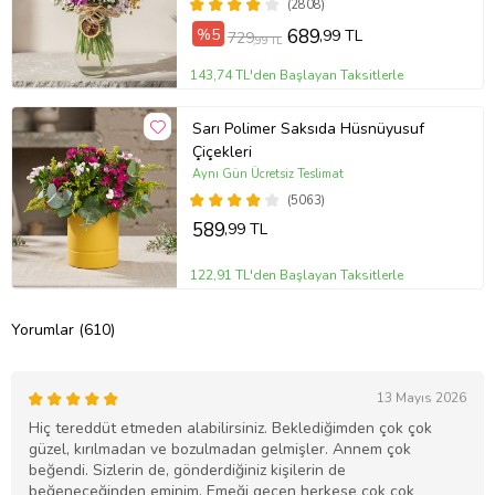
(2808)
%5
689
,99 TL
729
,99 TL
143,74 TL'den Başlayan Taksitlerle
Sarı Polimer Saksıda Hüsnüyusuf
Çiçekleri
Aynı Gün Ücretsiz Teslimat
(5063)
589
,99 TL
122,91 TL'den Başlayan Taksitlerle
Yorumlar (610)
13 Mayıs 2026
Hiç tereddüt etmeden alabilirsiniz. Beklediğimden çok çok
güzel, kırılmadan ve bozulmadan gelmişler. Annem çok
beğendi. Sizlerin de, gönderdiğiniz kişilerin de
beğeneceğinden eminim. Emeği geçen herkese çok çok