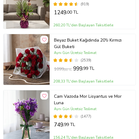
(919)
1249
,00 TL
260,20 TL'den Başlayan Taksitlerle
Beyaz Buket Kağıdında 20'li Kırmızı
Gül Buketi
Aynı Gün Ücretsiz Teslimat
(2539)
999
,99 TL
1099
,00 TL
208,33 TL'den Başlayan Taksitlerle
Cam Vazoda Mor Lisyantus ve Mor
Luna
Aynı Gün Ücretsiz Teslimat
(1477)
749
,99 TL
156,24 TL'den Başlayan Taksitlerle