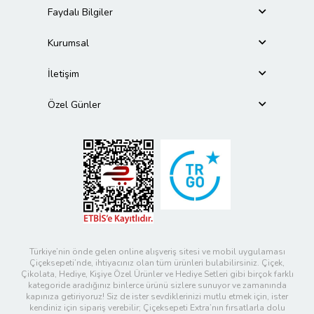
Faydalı Bilgiler
Kurumsal
İletişim
Özel Günler
Türkiye’nin önde gelen online alışveriş sitesi ve mobil uygulaması
Çiçeksepeti’nde, ihtiyacınız olan tüm ürünleri bulabilirsiniz. Çiçek,
Çikolata, Hediye, Kişiye Özel Ürünler ve Hediye Setleri gibi birçok farklı
kategoride aradığınız binlerce ürünü sizlere sunuyor ve zamanında
kapınıza getiriyoruz! Siz de ister sevdiklerinizi mutlu etmek için, ister
kendiniz için sipariş verebilir; Çiçeksepeti Extra’nın fırsatlarla dolu