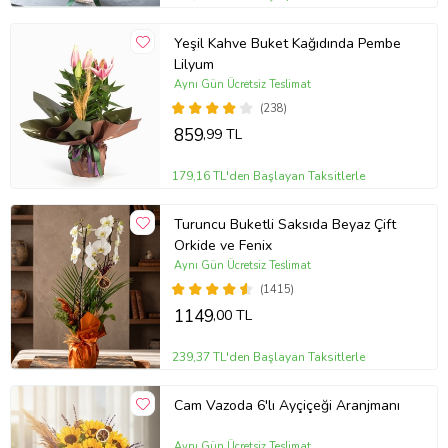
Yeşil Kahve Buket Kağıdında Pembe
Lilyum
Aynı Gün Ücretsiz Teslimat
(238)
859
,99 TL
179,16 TL'den Başlayan Taksitlerle
Turuncu Buketli Saksıda Beyaz Çift
Orkide ve Fenix
Aynı Gün Ücretsiz Teslimat
(1415)
1149
,00 TL
239,37 TL'den Başlayan Taksitlerle
Cam Vazoda 6'lı Ayçiçeği Aranjmanı
Aynı Gün Ücretsiz Teslimat