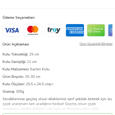
Ödeme Seçenekleri
Ürün Açıklaması
Ürün Güvenliği Bilgileri
Kutu Yüksekliği:
25 cm
Kutu Genişliği:
11 cm
Kutu Malzemesi:
Karton Kutu
Ürün Boyutu:
25-30 cm
Kutu Ölçüleri:
25,5 x 24,5 cmp>
Gramaj:
305g
Sevdiklerinize geçmiş olsun dileklerinizi zarif şekilde iletmek için, bu
çiçek aranjmanı tam aradığınız hediye! Geçmiş olsun çiçek
aranjmanı, pembe güllerin, mor luna ve hüsnüyusufun canlı
renkleriyle sağlık dileklerinizi en anlamlı şekilde ifade ederken,