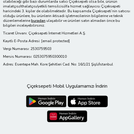
olabileceği gibi bazı durumlarda satıcı Çiçeksepeti olsa bile, ürünün
imalatçısı/ithalatçısı/yetkili temsilcisi/ifa hizmet sağlayıcısı Çiçeksepeti
haricindeki 3. kişiler de olabilmektedir. Bu kapsamda Çiçeksepeti’nin satıcısı
olduğu ürünlere, bu ürünlerin iktisadi işletmecilerinin bilgilerine ve teknik
düzenlemelerine
buradan
ulaşabilir ve ürünleri satın almadan önce bu
bilgileri inceleyebilirsiniz.
Ticaret Ünvanı: Çiçeksepeti İnternet Hizmetleri A.Ş.
Kayıtlı E-Posta Adresi:
[email protected]
Vergi Numarası: 2530759503
Mersis Numarası: 0253075950300010
Adres: Esentepe Mah. Kore Şehitleri Cad. No: 16/1/21 Şişli/İstanbul
Çiçeksepeti Mobil Uygulamamızı İndirin