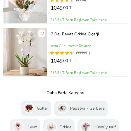
(6334)
1049
,00 TL
218,54 TL'den Başlayan Taksitlerle
2 Dal Beyaz Orkide Çiçeği
Aynı Gün Ücretsiz Teslimat
(99999+)
1049
,00 TL
218,54 TL'den Başlayan Taksitlerle
Daha Fazla Kategori
Güller
Papatya - Gerbera
Lilyum
Orkide
Hüsnüyusuf