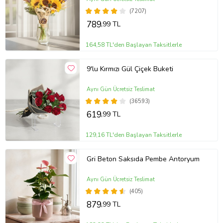
(7207)
789
,99 TL
164,58 TL'den Başlayan Taksitlerle
9'lu Kırmızı Gül Çiçek Buketi
Aynı Gün Ücretsiz Teslimat
(36593)
619
,99 TL
129,16 TL'den Başlayan Taksitlerle
Gri Beton Saksıda Pembe Antoryum
Aynı Gün Ücretsiz Teslimat
(405)
879
,99 TL