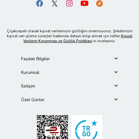
Çiçeksepeti olarak kişisel verilerinizin gizliliğini önemsiyoruz. Şirketimizin
kişisel veri işleme süreçleri hakkında detaylı bilgi almak için lütfen
Kişisel
Verilerin Korunması ve Gizlilik Politikası
’nı inceleyiniz.
Faydalı Bilgiler
Kurumsal
İletişim
Özel Günler