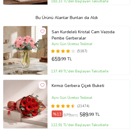
183,33 TL'den Başlayan Taksitlerle
Bu Ürünü Alanlar Bunları da Aldı
Sarı Kurdeleli Kristal Cam Vazoda
Pembe Gerberalar
Aynı Gün Ücretsiz Teslimat
(5187)
659
,99 TL
137,49 TL'den Başlayan Taksitlerle
Kırmızı Gerbera Çiçek Buketi
Aynı Gün Ücretsiz Teslimat
(21474)
%13
589
,99 TL
679
,99 TL
122,91 TL'den Başlayan Taksitlerle