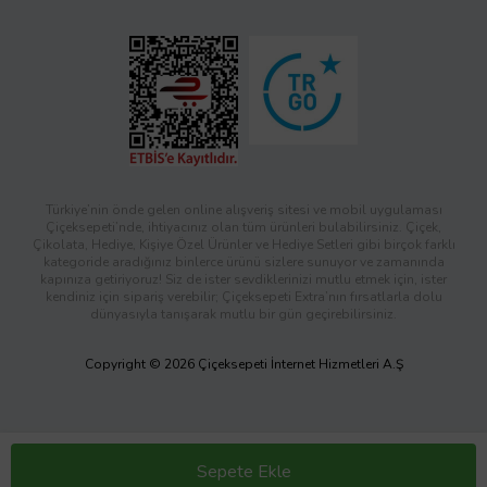
Türkiye’nin önde gelen online alışveriş sitesi ve mobil uygulaması
Çiçeksepeti’nde, ihtiyacınız olan tüm ürünleri bulabilirsiniz. Çiçek,
Çikolata, Hediye, Kişiye Özel Ürünler ve Hediye Setleri gibi birçok farklı
kategoride aradığınız binlerce ürünü sizlere sunuyor ve zamanında
kapınıza getiriyoruz! Siz de ister sevdiklerinizi mutlu etmek için, ister
kendiniz için sipariş verebilir; Çiçeksepeti Extra’nın fırsatlarla dolu
dünyasıyla tanışarak mutlu bir gün geçirebilirsiniz.
Copyright © 2026 Çiçeksepeti İnternet Hizmetleri A.Ş
Sepete Ekle