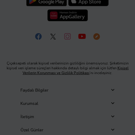
Çiçeksepeti olarak kişisel verilerinizin gizliliğini önemsiyoruz. Şirketimizin
kişisel veri işleme süreçleri hakkında detaylı bilgi almak için lütfen
Kişisel
Verilerin Korunması ve Gizlilik Politikası
’nı inceleyiniz.
Faydalı Bilgiler
Kurumsal
İletişim
Özel Günler