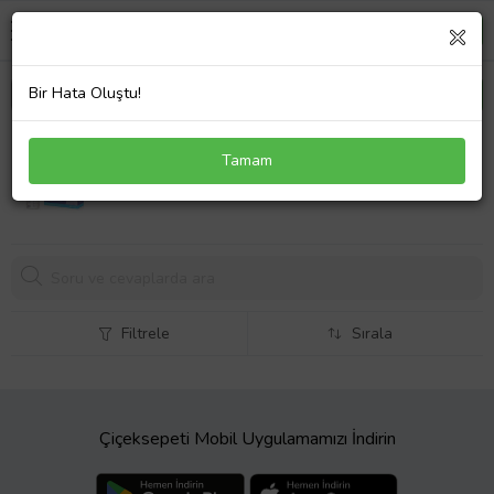
Bir Hata Oluştu!
Lansinoh Süt Saklama Poşeti 25'li (Standart)
Tamam
Filtrele
Sırala
Çiçeksepeti Mobil Uygulamamızı İndirin