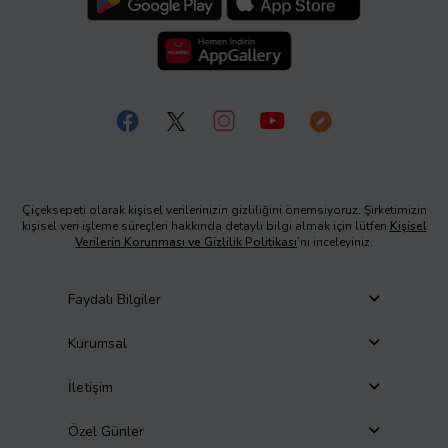
Çiçeksepeti olarak kişisel verilerinizin gizliliğini önemsiyoruz. Şirketimizin
kişisel veri işleme süreçleri hakkında detaylı bilgi almak için lütfen
Kişisel
Verilerin Korunması ve Gizlilik Politikası
’nı inceleyiniz.
Faydalı Bilgiler
Kurumsal
İletişim
Özel Günler