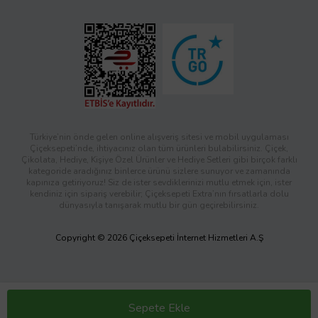
Türkiye’nin önde gelen online alışveriş sitesi ve mobil uygulaması
Çiçeksepeti’nde, ihtiyacınız olan tüm ürünleri bulabilirsiniz. Çiçek,
Çikolata, Hediye, Kişiye Özel Ürünler ve Hediye Setleri gibi birçok farklı
kategoride aradığınız binlerce ürünü sizlere sunuyor ve zamanında
kapınıza getiriyoruz! Siz de ister sevdiklerinizi mutlu etmek için, ister
kendiniz için sipariş verebilir; Çiçeksepeti Extra’nın fırsatlarla dolu
dünyasıyla tanışarak mutlu bir gün geçirebilirsiniz.
Copyright © 2026 Çiçeksepeti İnternet Hizmetleri A.Ş
Sepete Ekle