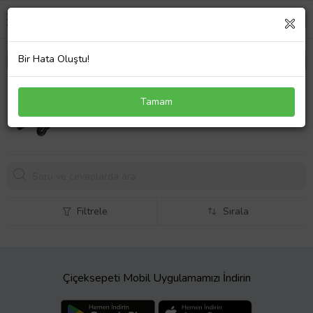
Bir Hata Oluştu!
Lenovo Essential G505 Adaptör Şarj Orijinal
Tamam
3081,
20 TL
Filtrele
Sırala
Çiçeksepeti Mobil Uygulamamızı İndirin