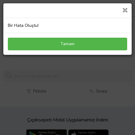
Bir Hata Oluştu!
LENOVO G455 Adaptör Laptop Şarj
Tamam
804,
18 TL
Filtrele
Sırala
Çiçeksepeti Mobil Uygulamamızı İndirin