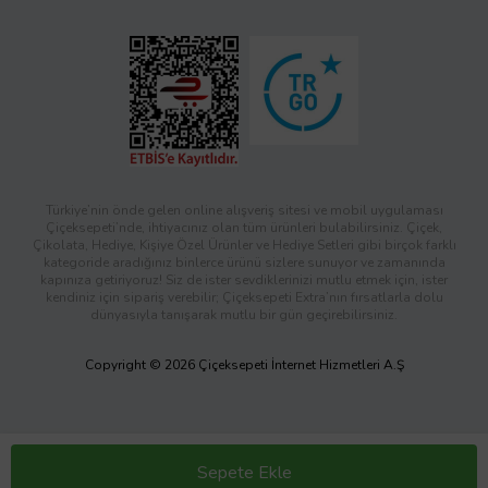
Türkiye’nin önde gelen online alışveriş sitesi ve mobil uygulaması
Çiçeksepeti’nde, ihtiyacınız olan tüm ürünleri bulabilirsiniz. Çiçek,
Çikolata, Hediye, Kişiye Özel Ürünler ve Hediye Setleri gibi birçok farklı
kategoride aradığınız binlerce ürünü sizlere sunuyor ve zamanında
kapınıza getiriyoruz! Siz de ister sevdiklerinizi mutlu etmek için, ister
kendiniz için sipariş verebilir; Çiçeksepeti Extra’nın fırsatlarla dolu
dünyasıyla tanışarak mutlu bir gün geçirebilirsiniz.
Copyright © 2026 Çiçeksepeti İnternet Hizmetleri A.Ş
Sepete Ekle