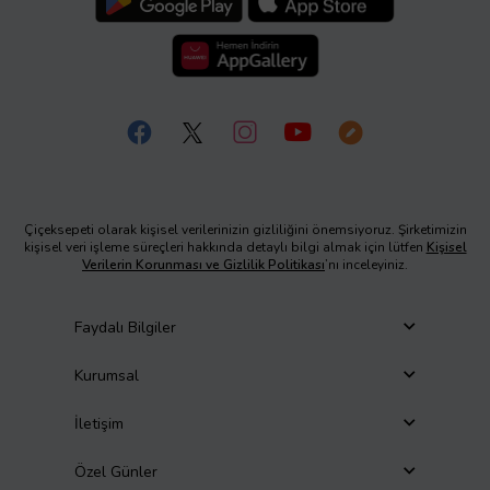
Çiçeksepeti olarak kişisel verilerinizin gizliliğini önemsiyoruz. Şirketimizin
kişisel veri işleme süreçleri hakkında detaylı bilgi almak için lütfen
Kişisel
Verilerin Korunması ve Gizlilik Politikası
’nı inceleyiniz.
Faydalı Bilgiler
Kurumsal
İletişim
Özel Günler