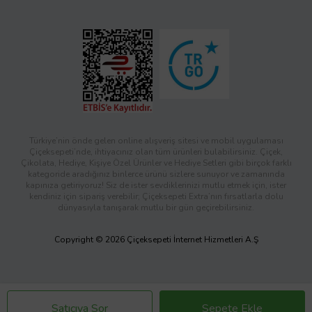
Türkiye’nin önde gelen online alışveriş sitesi ve mobil uygulaması
Çiçeksepeti’nde, ihtiyacınız olan tüm ürünleri bulabilirsiniz. Çiçek,
Çikolata, Hediye, Kişiye Özel Ürünler ve Hediye Setleri gibi birçok farklı
kategoride aradığınız binlerce ürünü sizlere sunuyor ve zamanında
kapınıza getiriyoruz! Siz de ister sevdiklerinizi mutlu etmek için, ister
kendiniz için sipariş verebilir; Çiçeksepeti Extra’nın fırsatlarla dolu
dünyasıyla tanışarak mutlu bir gün geçirebilirsiniz.
Copyright © 2026 Çiçeksepeti İnternet Hizmetleri A.Ş
Satıcıya Sor
Sepete Ekle