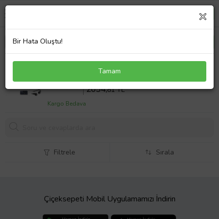
Bir Hata Oluştu!
Lenovo IdeaPad Gaming 3 82K100HATX Notebook
Tamam
Adaptör Laptop Şarj 135W
Sepette %10 İndirim
2283
,12 TL
2054,
81 TL
Kargo Bedava
Filtrele
Sırala
Çiçeksepeti Mobil Uygulamamızı İndirin