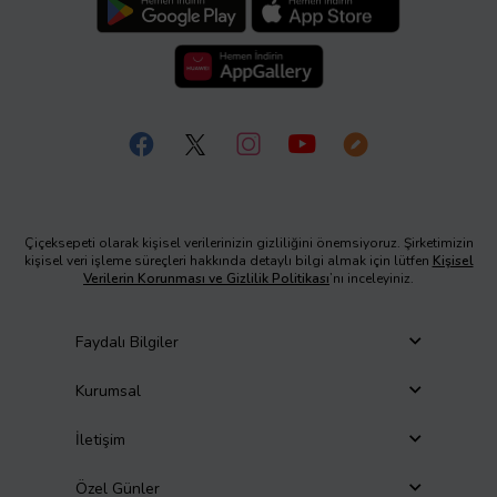
Çiçeksepeti olarak kişisel verilerinizin gizliliğini önemsiyoruz. Şirketimizin
kişisel veri işleme süreçleri hakkında detaylı bilgi almak için lütfen
Kişisel
Verilerin Korunması ve Gizlilik Politikası
’nı inceleyiniz.
Faydalı Bilgiler
Kurumsal
İletişim
Özel Günler