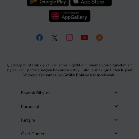
Çiçeksepeti olarak kişisel verilerinizin gizliliğini önemsiyoruz. Şirketimizin
kişisel veri işleme süreçleri hakkında detaylı bilgi almak için lütfen
Kişisel
Verilerin Korunması ve Gizlilik Politikası
’nı inceleyiniz.
Faydalı Bilgiler
Kurumsal
İletişim
Özel Günler