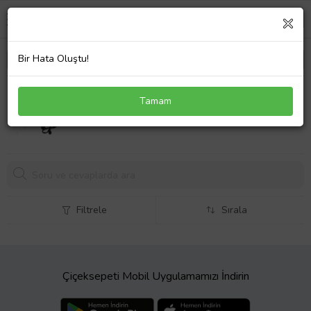
Bir Hata Oluştu!
Lenovo ideapad S130-14IGM 81J2 20V 2.25A 45W
Tamam
Uyumlu Notebook Adaptör Laptop Şarj Cihazı
854,
56 TL
Filtrele
Sırala
Çiçeksepeti Mobil Uygulamamızı İndirin