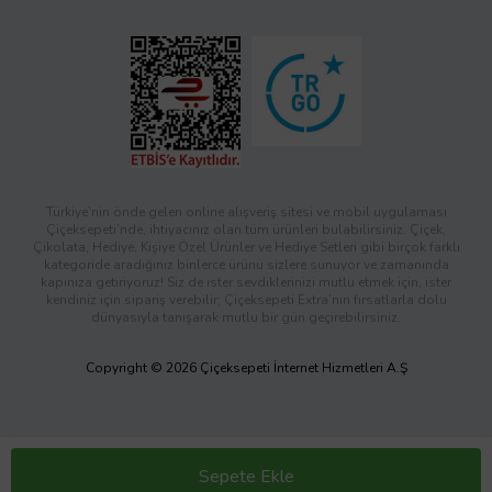
Türkiye’nin önde gelen online alışveriş sitesi ve mobil uygulaması
Çiçeksepeti’nde, ihtiyacınız olan tüm ürünleri bulabilirsiniz. Çiçek,
Çikolata, Hediye, Kişiye Özel Ürünler ve Hediye Setleri gibi birçok farklı
kategoride aradığınız binlerce ürünü sizlere sunuyor ve zamanında
kapınıza getiriyoruz! Siz de ister sevdiklerinizi mutlu etmek için, ister
kendiniz için sipariş verebilir; Çiçeksepeti Extra’nın fırsatlarla dolu
dünyasıyla tanışarak mutlu bir gün geçirebilirsiniz.
Copyright © 2026 Çiçeksepeti İnternet Hizmetleri A.Ş
Sepete Ekle