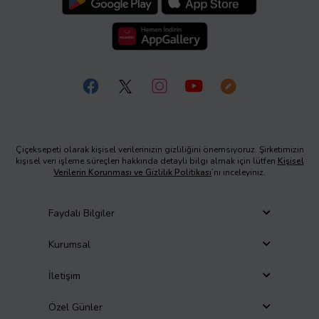
Çiçeksepeti olarak kişisel verilerinizin gizliliğini önemsiyoruz. Şirketimizin
kişisel veri işleme süreçleri hakkında detaylı bilgi almak için lütfen
Kişisel
Verilerin Korunması ve Gizlilik Politikası
’nı inceleyiniz.
Faydalı Bilgiler
Kurumsal
İletişim
Özel Günler