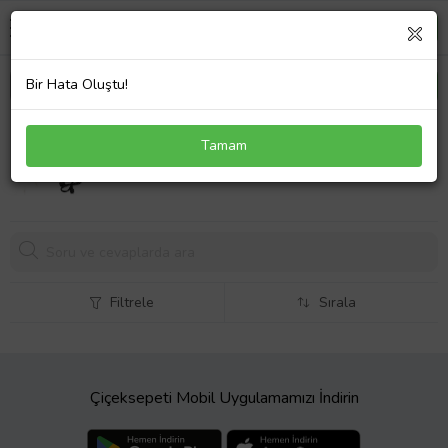
Bir Hata Oluştu!
Lenovo SA10M42743 20V 2.25A 45W Uyumlu
Tamam
Notebook Adaptör Laptop Şarj Cihazı
854,
56 TL
Filtrele
Sırala
Çiçeksepeti Mobil Uygulamamızı İndirin