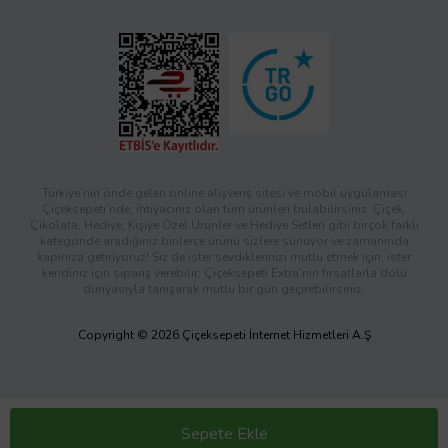
Türkiye’nin önde gelen online alışveriş sitesi ve mobil uygulaması
Çiçeksepeti’nde, ihtiyacınız olan tüm ürünleri bulabilirsiniz. Çiçek,
Çikolata, Hediye, Kişiye Özel Ürünler ve Hediye Setleri gibi birçok farklı
kategoride aradığınız binlerce ürünü sizlere sunuyor ve zamanında
kapınıza getiriyoruz! Siz de ister sevdiklerinizi mutlu etmek için, ister
kendiniz için sipariş verebilir; Çiçeksepeti Extra’nın fırsatlarla dolu
dünyasıyla tanışarak mutlu bir gün geçirebilirsiniz.
Copyright © 2026 Çiçeksepeti İnternet Hizmetleri A.Ş
Sepete Ekle