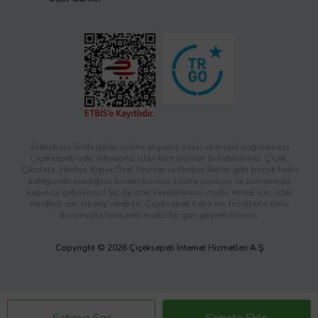
Türkiye’nin önde gelen online alışveriş sitesi ve mobil uygulaması
Çiçeksepeti’nde, ihtiyacınız olan tüm ürünleri bulabilirsiniz. Çiçek,
Çikolata, Hediye, Kişiye Özel Ürünler ve Hediye Setleri gibi birçok farklı
kategoride aradığınız binlerce ürünü sizlere sunuyor ve zamanında
kapınıza getiriyoruz! Siz de ister sevdiklerinizi mutlu etmek için, ister
kendiniz için sipariş verebilir; Çiçeksepeti Extra’nın fırsatlarla dolu
dünyasıyla tanışarak mutlu bir gün geçirebilirsiniz.
Copyright © 2026 Çiçeksepeti İnternet Hizmetleri A.Ş