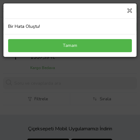
Bir Hata Oluştu!
Lenovo ThinkPad 11e Chromebook 4th Gen
Tamam
Notebook Adaptör Laptop Şarj
Sepet Fiyatı
1557,
39 TL
Kargo Bedava
Filtrele
Sırala
Çiçeksepeti Mobil Uygulamamızı İndirin