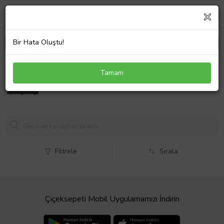
Bir Hata Oluştu!
Lenovo ThinkPad 20RA001MTX Notebook Batarya
Tamam
Laptop Pil
2353,
81 TL
Filtrele
Sırala
Çiçeksepeti Mobil Uygulamamızı İndirin