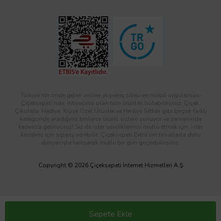
Türkiye’nin önde gelen online alışveriş sitesi ve mobil uygulaması
Çiçeksepeti’nde, ihtiyacınız olan tüm ürünleri bulabilirsiniz. Çiçek,
Çikolata, Hediye, Kişiye Özel Ürünler ve Hediye Setleri gibi birçok farklı
kategoride aradığınız binlerce ürünü sizlere sunuyor ve zamanında
kapınıza getiriyoruz! Siz de ister sevdiklerinizi mutlu etmek için, ister
kendiniz için sipariş verebilir; Çiçeksepeti Extra’nın fırsatlarla dolu
dünyasıyla tanışarak mutlu bir gün geçirebilirsiniz.
Copyright © 2026 Çiçeksepeti İnternet Hizmetleri A.Ş
Sepete Ekle