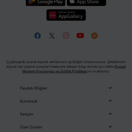
Çiçeksepeti olarak kişisel verilerinizin gizliliğini önemsiyoruz. Şirketimizin
kişisel veri işleme süreçleri hakkında detaylı bilgi almak için lütfen
Kişisel
Verilerin Korunması ve Gizlilik Politikası
’nı inceleyiniz.
Faydalı Bilgiler
Kurumsal
İletişim
Özel Günler