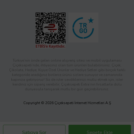
Türkiye’nin önde gelen online alışveriş sitesi ve mobil uygulaması
Çiçeksepeti’nde, ihtiyacınız olan tüm ürünleri bulabilirsiniz. Çiçek,
Çikolata, Hediye, Kişiye Özel Ürünler ve Hediye Setleri gibi birçok farklı
kategoride aradığınız binlerce ürünü sizlere sunuyor ve zamanında
kapınıza getiriyoruz! Siz de ister sevdiklerinizi mutlu etmek için, ister
kendiniz için sipariş verebilir; Çiçeksepeti Extra’nın fırsatlarla dolu
dünyasıyla tanışarak mutlu bir gün geçirebilirsiniz.
Copyright © 2026 Çiçeksepeti İnternet Hizmetleri A.Ş
Satıcıya Sor
Sepete Ekle