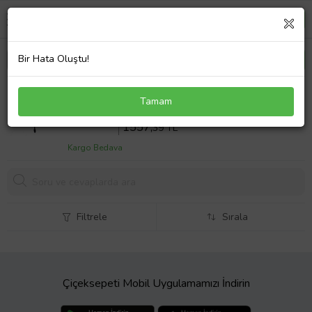
Bir Hata Oluştu!
Lenovo ThinkPad 20W600D8TX Notebook Adaptör
Tamam
Laptop Şarj
Sepette %10 İndirim
1730
,43 TL
1557,
39 TL
Kargo Bedava
Filtrele
Sırala
Çiçeksepeti Mobil Uygulamamızı İndirin