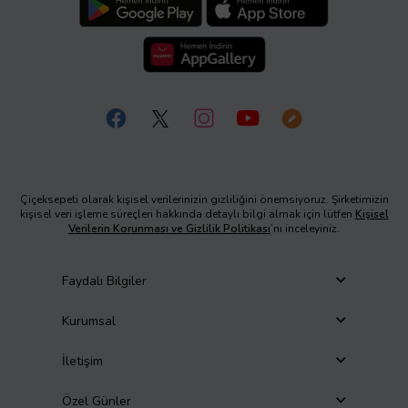
Çiçeksepeti olarak kişisel verilerinizin gizliliğini önemsiyoruz. Şirketimizin
kişisel veri işleme süreçleri hakkında detaylı bilgi almak için lütfen
Kişisel
Verilerin Korunması ve Gizlilik Politikası
’nı inceleyiniz.
Faydalı Bilgiler
Kurumsal
İletişim
Özel Günler