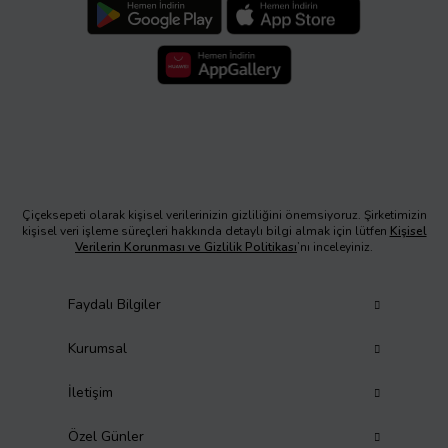
Çiçeksepeti olarak kişisel verilerinizin gizliliğini önemsiyoruz. Şirketimizin
kişisel veri işleme süreçleri hakkında detaylı bilgi almak için lütfen
Kişisel
Verilerin Korunması ve Gizlilik Politikası
’nı inceleyiniz.
Faydalı Bilgiler
Kurumsal
İletişim
Özel Günler