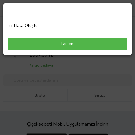
Bir Hata Oluştu!
Lenovo ThinkPad X1 Carbon 20XW00KGTX
Tamam
Notebook Adaptör Laptop Şarj
Sepet Fiyatı
1557,
39 TL
Kargo Bedava
Filtrele
Sırala
Çiçeksepeti Mobil Uygulamamızı İndirin