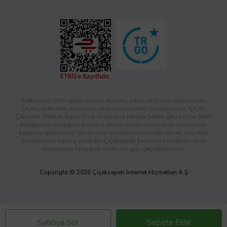
Türkiye’nin önde gelen online alışveriş sitesi ve mobil uygulaması
Çiçeksepeti’nde, ihtiyacınız olan tüm ürünleri bulabilirsiniz. Çiçek,
Çikolata, Hediye, Kişiye Özel Ürünler ve Hediye Setleri gibi birçok farklı
kategoride aradığınız binlerce ürünü sizlere sunuyor ve zamanında
kapınıza getiriyoruz! Siz de ister sevdiklerinizi mutlu etmek için, ister
kendiniz için sipariş verebilir; Çiçeksepeti Extra’nın fırsatlarla dolu
dünyasıyla tanışarak mutlu bir gün geçirebilirsiniz.
Copyright © 2026 Çiçeksepeti İnternet Hizmetleri A.Ş
Satıcıya Sor
Sepete Ekle