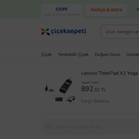
Çiçek ve Gurme Lezzetler
Çiçek
Yenilebilir Çiçek
Doğum Günü
Gönde
Lenovo ThinkPad X1 Yoga 
Sepet Fiyatı
892,
51 TL
Kargo Bedava