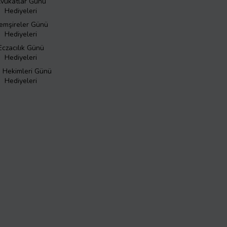
vukatlar Günü
Hediyeleri
emşireler Günü
Hediyeleri
Eczacılık Günü
Hediyeleri
ş Hekimleri Günü
Hediyeleri