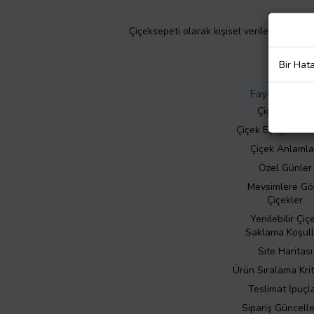
Çiçeksepeti olarak kişisel verilerinizin giz
Bir Hat
Faydalı Bilgil
Çiçek Bakımı
Çiçek Eşliğinde N
Çiçek Anlamla
Özel Günler
Mevsimlere Gö
Çiçekler
Yenilebilir Çiç
Saklama Koşull
Site Haritası
Ürün Sıralama Krit
Teslimat İpuçla
Sipariş Güncell