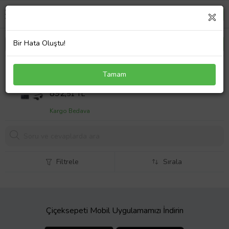
Bir Hata Oluştu!
Lenovo ThinkPad Yoga 11e 20D9 Notebook
Tamam
Adaptör Laptop Şarj
Sepet Fiyatı
892,
51 TL
Kargo Bedava
Filtrele
Sırala
Çiçeksepeti Mobil Uygulamamızı İndirin