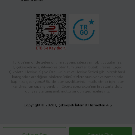
Türkiye’nin önde gelen online alışveriş sitesi ve mobil uygulaması
Çiçeksepeti’nde, ihtiyacınız olan tüm ürünleri bulabilirsiniz. Çiçek,
Çikolata, Hediye, Kişiye Özel Ürünler ve Hediye Setleri gibi birçok farklı
kategoride aradığınız binlerce ürünü sizlere sunuyor ve zamanında
kapınıza getiriyoruz! Siz de ister sevdiklerinizi mutlu etmek için, ister
kendiniz için sipariş verebilir; Çiçeksepeti Extra’nın fırsatlarla dolu
dünyasıyla tanışarak mutlu bir gün geçirebilirsiniz.
Copyright © 2026 Çiçeksepeti İnternet Hizmetleri A.Ş