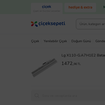
Çiçek ve Gurme Lezzetler
Çiçek
Yenilebilir Çiçek
Doğum Günü
Gönde
Lg X110-G.A7H1E2 Batary
1472,
96 TL