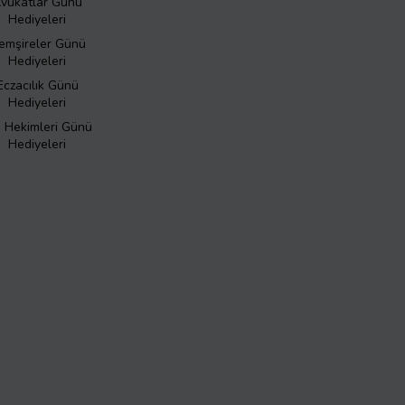
vukatlar Günü
Hediyeleri
emşireler Günü
Hediyeleri
Eczacılık Günü
Hediyeleri
ş Hekimleri Günü
Hediyeleri