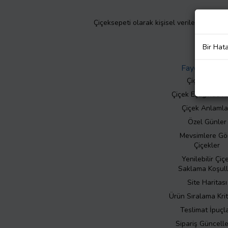
Çiçeksepeti olarak kişisel verilerinizin giz
Bir Hat
Faydalı Bilgil
Çiçek Bakımı
Çiçek Eşliğinde N
Çiçek Anlamla
Özel Günler
Mevsimlere Gö
Çiçekler
Yenilebilir Çiç
Saklama Koşull
Site Haritası
Ürün Sıralama Krit
Teslimat İpuçla
Sipariş Güncell