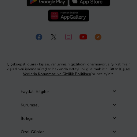
Çiçeksepeti olarak kişisel verilerinizin gizliliğini önemsiyoruz. Şirketimizin
kişisel veri işleme süreçleri hakkında detaylı bilgi almak için lütfen
Kişisel
Verilerin Korunması ve Gizlilik Politikası
’nı inceleyiniz.
Faydalı Bilgiler
Kurumsal
İletişim
Özel Günler