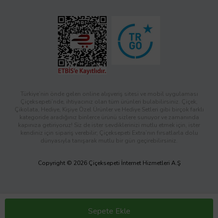
Türkiye’nin önde gelen online alışveriş sitesi ve mobil uygulaması
Çiçeksepeti’nde, ihtiyacınız olan tüm ürünleri bulabilirsiniz. Çiçek,
Çikolata, Hediye, Kişiye Özel Ürünler ve Hediye Setleri gibi birçok farklı
kategoride aradığınız binlerce ürünü sizlere sunuyor ve zamanında
kapınıza getiriyoruz! Siz de ister sevdiklerinizi mutlu etmek için, ister
kendiniz için sipariş verebilir; Çiçeksepeti Extra’nın fırsatlarla dolu
dünyasıyla tanışarak mutlu bir gün geçirebilirsiniz.
Copyright © 2026 Çiçeksepeti İnternet Hizmetleri A.Ş
Sepete Ekle