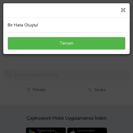
Bir Hata Oluştu!
Manzara Temalı Kanvas Tablo 50 x 70 cm Gold
Tamam
Çerçeve
Filtrele
Sırala
Çiçeksepeti Mobil Uygulamamızı İndirin