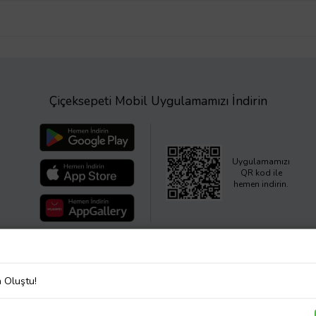
Çiçeksepeti Mobil Uygulamamızı İndirin
Uygulamamızı
QR kod ile
hemen indirin.
a Oluştu!