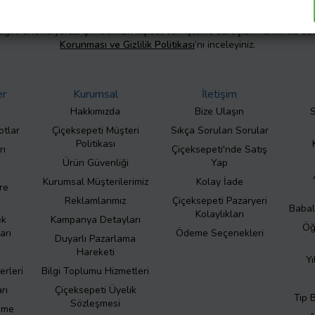
liliğini önemsiyoruz. Şirketimizin kişisel veri işleme süreçleri hakkında de
Korunması ve Gizlilik Politikası
’nı inceleyiniz.
er
Kurumsal
İletişim
Hakkımızda
Bize Ulaşın
S
otlar
Çiçeksepeti Müşteri
Sıkça Sorulan Sorular
Politikası
rı
Çiçeksepeti'nde Satış
Ürün Güvenliği
Yap
Kurumsal Müşterilerimiz
Kolay İade
re
Reklamlarımız
Çiçeksepeti Pazaryeri
Babal
Kolaylıkları
ek
Kampanya Detayları
Öğ
arı
Ödeme Seçenekleri
Duyarlı Pazarlama
Hareketi
Yı
erleri
Bilgi Toplumu Hizmetleri
rı
Çiçeksepeti Üyelik
Tıp 
Sözleşmesi
eme