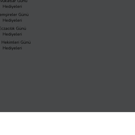
vukatlar Günü
Hediyeleri
emşireler Günü
Hediyeleri
Eczacılık Günü
Hediyeleri
ş Hekimleri Günü
Hediyeleri