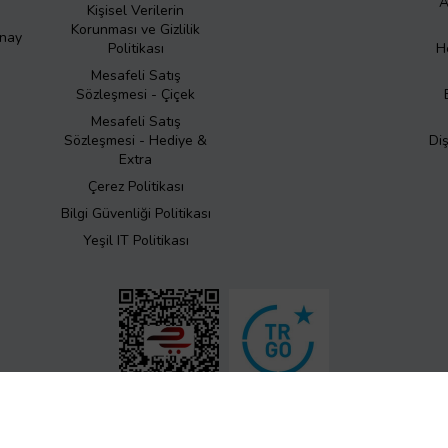
A
Kişisel Verilerin
Korunması ve Gizlilik
Onay
Politikası
H
Mesafeli Satış
Sözleşmesi - Çiçek
Mesafeli Satış
Sözleşmesi - Hediye &
Di
Extra
Çerez Politikası
Bilgi Güvenliği Politikası
Yeşil IT Politikası