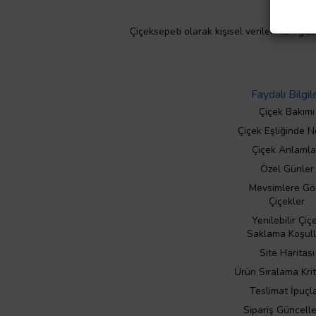
Çiçeksepeti olarak kişisel verilerinizin giz
Faydalı Bilgil
Çiçek Bakımı
Çiçek Eşliğinde N
Çiçek Anlamla
Özel Günler
Mevsimlere Gö
Çiçekler
Yenilebilir Çiç
Saklama Koşull
Site Haritası
Ürün Sıralama Krit
Teslimat İpuçla
Sipariş Güncell