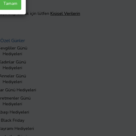
Tamam
taylı bilgi almak için lütfen
Kişisel Verilerin
Özel Günler
evgililer Günü
Hediyeleri
Kadınlar Günü
Hediyeleri
Anneler Günü
Hediyeleri
ar Günü Hediyeleri
retmenler Günü
Hediyeleri
lbaşı Hediyeleri
Black Friday
Bayramı Hediyeleri