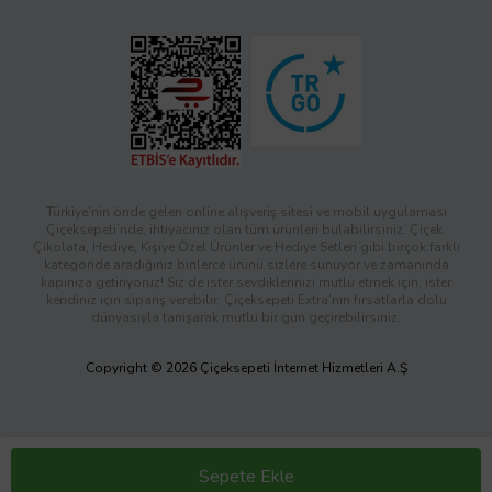
Türkiye’nin önde gelen online alışveriş sitesi ve mobil uygulaması
Çiçeksepeti’nde, ihtiyacınız olan tüm ürünleri bulabilirsiniz. Çiçek,
Çikolata, Hediye, Kişiye Özel Ürünler ve Hediye Setleri gibi birçok farklı
kategoride aradığınız binlerce ürünü sizlere sunuyor ve zamanında
kapınıza getiriyoruz! Siz de ister sevdiklerinizi mutlu etmek için, ister
kendiniz için sipariş verebilir; Çiçeksepeti Extra’nın fırsatlarla dolu
dünyasıyla tanışarak mutlu bir gün geçirebilirsiniz.
Copyright © 2026 Çiçeksepeti İnternet Hizmetleri A.Ş
Sepete Ekle