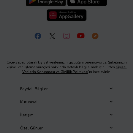
Çiçeksepeti olarak kişisel verilerinizin gizliliğini önemsiyoruz. Şirketimizin
kişisel veri işleme süreçleri hakkında detaylı bilgi almak için lütfen
Kişisel
Verilerin Korunması ve Gizlilik Politikası
’nı inceleyiniz.
Faydalı Bilgiler
Kurumsal
İletişim
Özel Günler