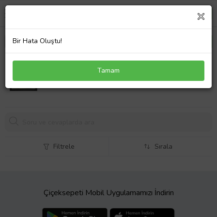
Bir Hata Oluştu!
Manzara Temalı Kanvas Tablo 80 x 110 cm Siyah
Tamam
Çerçeve
Filtrele
Sırala
Çiçeksepeti Mobil Uygulamamızı İndirin