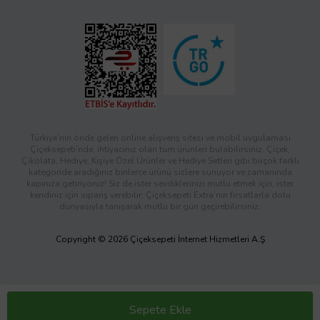
Türkiye’nin önde gelen online alışveriş sitesi ve mobil uygulaması
Çiçeksepeti’nde, ihtiyacınız olan tüm ürünleri bulabilirsiniz. Çiçek,
Çikolata, Hediye, Kişiye Özel Ürünler ve Hediye Setleri gibi birçok farklı
kategoride aradığınız binlerce ürünü sizlere sunuyor ve zamanında
kapınıza getiriyoruz! Siz de ister sevdiklerinizi mutlu etmek için, ister
kendiniz için sipariş verebilir; Çiçeksepeti Extra’nın fırsatlarla dolu
dünyasıyla tanışarak mutlu bir gün geçirebilirsiniz.
Copyright © 2026 Çiçeksepeti İnternet Hizmetleri A.Ş
Sepete Ekle