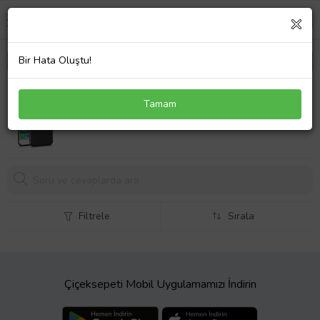
Bir Hata Oluştu!
Microsonic Apple iPhone 7 Kılıf Kickstand Ring
Tamam
Holder Siyah Rose
Filtrele
Sırala
Çiçeksepeti Mobil Uygulamamızı İndirin