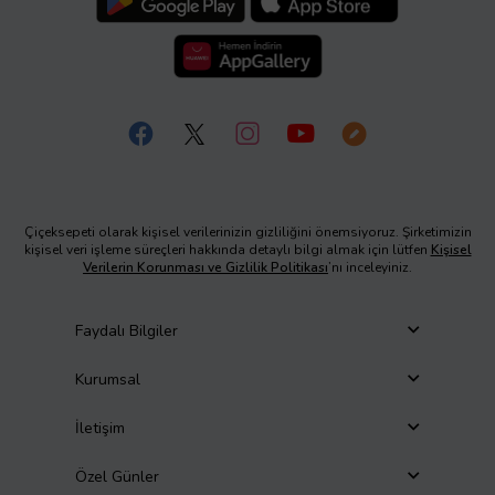
Çiçeksepeti olarak kişisel verilerinizin gizliliğini önemsiyoruz. Şirketimizin
kişisel veri işleme süreçleri hakkında detaylı bilgi almak için lütfen
Kişisel
Verilerin Korunması ve Gizlilik Politikası
’nı inceleyiniz.
Faydalı Bilgiler
Kurumsal
İletişim
Özel Günler