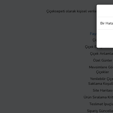
Çiçeksepeti olarak kişisel verilerinizin giz
Bir Hat
Faydalı Bilgil
Çiçek Bakımı
Çiçek Eşliğinde N
Çiçek Anlamla
Özel Günler
Mevsimlere Gö
Çiçekler
Yenilebilir Çiç
Saklama Koşull
Site Haritası
Ürün Sıralama Krit
Teslimat İpuçla
Sipariş Güncell