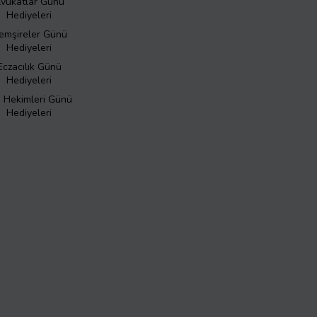
vukatlar Günü
Hediyeleri
emşireler Günü
Hediyeleri
Eczacılık Günü
Hediyeleri
ş Hekimleri Günü
Hediyeleri