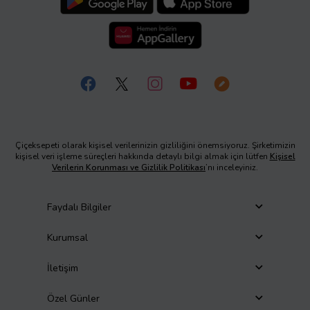
Çiçeksepeti olarak kişisel verilerinizin gizliliğini önemsiyoruz. Şirketimizin
kişisel veri işleme süreçleri hakkında detaylı bilgi almak için lütfen
Kişisel
Verilerin Korunması ve Gizlilik Politikası
’nı inceleyiniz.
Faydalı Bilgiler
Kurumsal
İletişim
Özel Günler