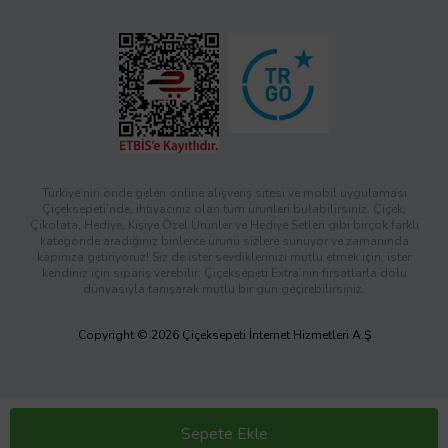
Türkiye’nin önde gelen online alışveriş sitesi ve mobil uygulaması
Çiçeksepeti’nde, ihtiyacınız olan tüm ürünleri bulabilirsiniz. Çiçek,
Çikolata, Hediye, Kişiye Özel Ürünler ve Hediye Setleri gibi birçok farklı
kategoride aradığınız binlerce ürünü sizlere sunuyor ve zamanında
kapınıza getiriyoruz! Siz de ister sevdiklerinizi mutlu etmek için, ister
kendiniz için sipariş verebilir; Çiçeksepeti Extra’nın fırsatlarla dolu
dünyasıyla tanışarak mutlu bir gün geçirebilirsiniz.
Copyright © 2026 Çiçeksepeti İnternet Hizmetleri A.Ş
Sepete Ekle