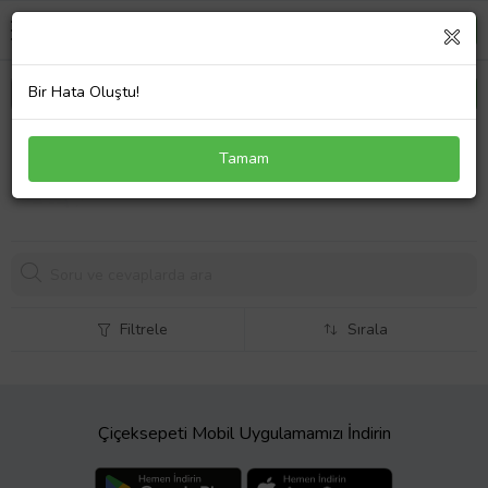
Bir Hata Oluştu!
Modalucci Bizote Kristal Kahverengi Kadın Güneş
Tamam
Gözlüğü
Filtrele
Sırala
Çiçeksepeti Mobil Uygulamamızı İndirin