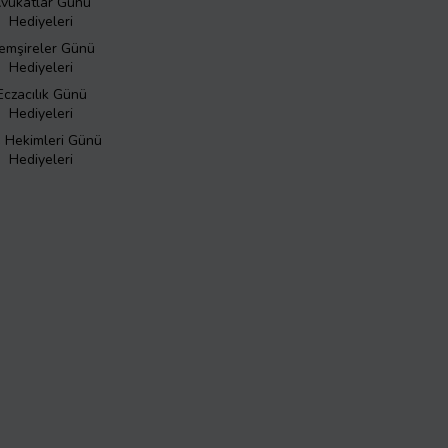
vukatlar Günü
Hediyeleri
emşireler Günü
Hediyeleri
Eczacılık Günü
Hediyeleri
ş Hekimleri Günü
Hediyeleri