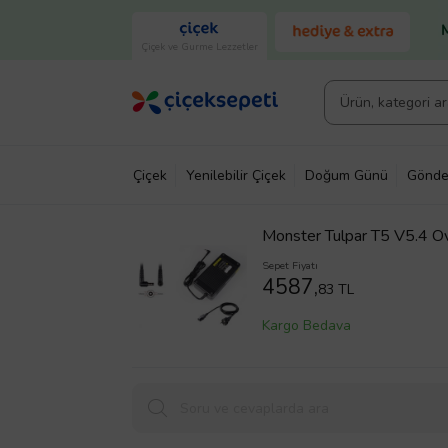
Çiçek ve Gurme Lezzetler
Çiçek
Yenilebilir Çiçek
Doğum Günü
Gönde
Monster Tulpar T5 V5.4 
Sepet Fiyatı
4587,
83 TL
Kargo Bedava