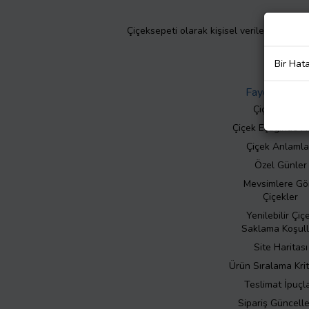
Çiçeksepeti olarak kişisel verilerinizin giz
Bir Hat
Faydalı Bilgil
Çiçek Bakımı
Çiçek Eşliğinde N
Çiçek Anlamla
Özel Günler
Mevsimlere Gö
Çiçekler
Yenilebilir Çiç
Saklama Koşull
Site Haritası
Ürün Sıralama Krit
Teslimat İpuçla
Sipariş Güncell