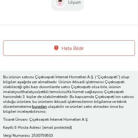
Lilyum
Hata Bildir
Bu ürünün satıcısı Çiçeksepeti İnternet Hizmetleri A.Ş. (“Çiçeksepeti”) olup
bilgileri aşağıda yer almaktadır. Ürünün iktisadi işletmecisi Çiçeksepeti
olabileceği gibi bazı durumlarda satıcı Çiçeksepeti olsa bile, ürünün
imalatçısı/ithalatçısı/yetkili temsilcisi/ifa hizmet sağlayıcısı Çiçeksepeti
haricindeki 3. kişiler de olabilmektedir. Bu kapsamda Çiçeksepeti’nin satıcısı
olduğu ürünlere, bu ürünlerin iktisadi işletmecilerinin bilgilerine ve teknik
düzenlemelerine
buradan
ulaşabilir ve ürünleri satın almadan önce bu
bilgileri inceleyebilirsiniz.
Ticaret Ünvanı: Çiçeksepeti İnternet Hizmetleri A.Ş.
Kayıtlı E-Posta Adresi:
[email protected]
Vergi Numarası: 2530759503