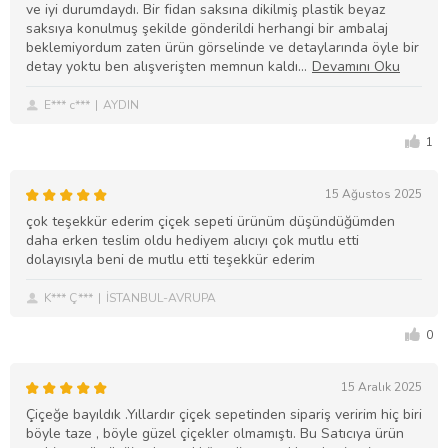
ve iyi durumdaydı. Bir fidan saksına dikilmiş plastik beyaz
saksıya konulmuş şekilde gönderildi herhangi bir ambalaj
beklemiyordum zaten ürün görselinde ve detaylarında öyle bir
detay yoktu ben alışverişten memnun kaldı
E*** c***
AYDIN
1
15 Ağustos 2025
çok teşekkür ederim çiçek sepeti ürünüm düşündüğümden
daha erken teslim oldu hediyem alıcıyı çok mutlu etti
dolayısıyla beni de mutlu etti teşekkür ederim
K*** Ç***
İSTANBUL-AVRUPA
0
15 Aralık 2025
Çiçeğe bayıldık .Yıllardır çiçek sepetinden sipariş veririm hiç biri
böyle taze , böyle güzel çiçekler olmamıştı. Bu Satıcıya ürün