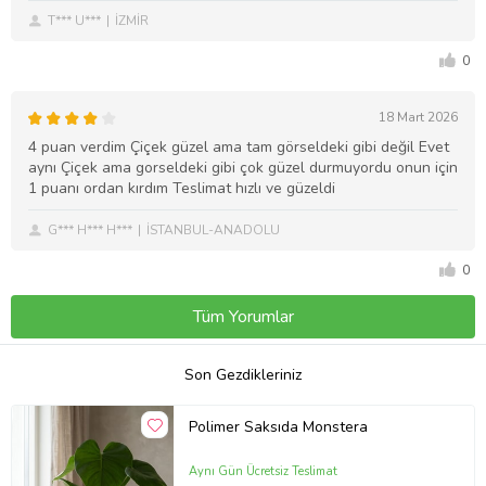
T*** U***
İZMİR
0
18 Mart 2026
4 puan verdim Çiçek güzel ama tam görseldeki gibi değil Evet
aynı Çiçek ama gorseldeki gibi çok güzel durmuyordu onun için
1 puanı ordan kırdım Teslimat hızlı ve güzeldi
G*** H*** H***
İSTANBUL-ANADOLU
0
Tüm Yorumlar
Son Gezdikleriniz
Polimer Saksıda Monstera
Aynı Gün Ücretsiz Teslimat