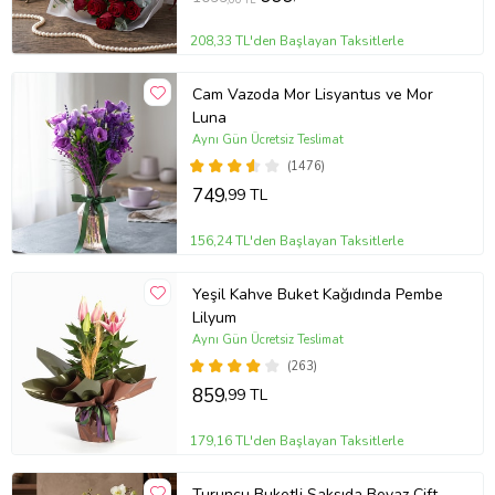
208,33 TL'den Başlayan Taksitlerle
Cam Vazoda Mor Lisyantus ve Mor
Luna
Aynı Gün Ücretsiz Teslimat
(1476)
749
,99 TL
156,24 TL'den Başlayan Taksitlerle
Yeşil Kahve Buket Kağıdında Pembe
Lilyum
Aynı Gün Ücretsiz Teslimat
(263)
859
,99 TL
179,16 TL'den Başlayan Taksitlerle
Turuncu Buketli Saksıda Beyaz Çift