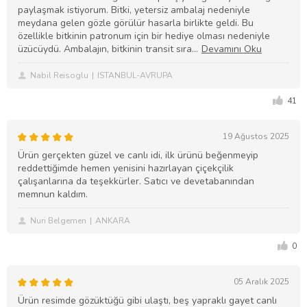
paylaşmak istiyorum. Bitki, yetersiz ambalaj nedeniyle
meydana gelen gözle görülür hasarla birlikte geldi. Bu
özellikle bitkinin patronum için bir hediye olması nedeniyle
üzücüydü. Ambalajın, bitkinin transit sıra
Nabil Reisoglu
ISTANBUL-AVRUPA
41
19 Ağustos 2025
Ürün gerçekten güzel ve canlı idi, ilk ürünü beğenmeyip
reddettiğimde hemen yenisini hazırlayan çiçekçilik
çalışanlarına da teşekkürler. Satıcı ve devetabanından
memnun kaldım.
Nuri Belgemen
ANKARA
0
05 Aralık 2025
Ürün resimde gözüktüğü gibi ulaştı, beş yapraklı gayet canlı