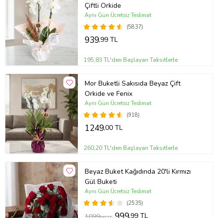
Ürün Kodu:
at4885
Çiftli Orkide
Aynı Gün Ücretsiz Teslimat
(5837)
939
,99 TL
195,83 TL'den Başlayan Taksitlerle
Mor Buketli Sakısıda Beyaz Çift
Orkide ve Fenix
Aynı Gün Ücretsiz Teslimat
(918)
1249
,00 TL
260,20 TL'den Başlayan Taksitlerle
Beyaz Buket Kağıdında 20'li Kırmızı
Gül Buketi
Aynı Gün Ücretsiz Teslimat
(2535)
999
,99 TL
1099
,00 TL