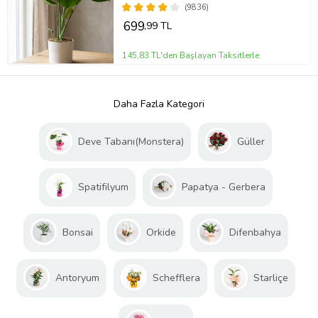
(9836)
699
,99 TL
145,83 TL'den Başlayan Taksitlerle
Daha Fazla Kategori
Deve Tabanı(Monstera)
Güller
Spatifilyum
Papatya - Gerbera
Bonsai
Orkide
Difenbahya
Antoryum
Schefflera
Starliçe