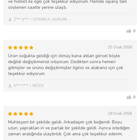
ve hizmet ile ilgili çok teşekkür ediyorum. Hemde sipariş tam
söylenen saatte yerine ulaştı.
Z*** d***
İSTANBUL-AVRUPA
0
15 Ocak 2026
Ürün soğukta geldiği için ölmüş bana atılan görsel böyle
değildi değiştirmenizi istiyorum. Dedikten sonra hemen
gitmişler ve ürünü değiştirmişler ilginiz ve alakanız için çok
teşekkür ediyorum
K*** Y***
NİĞDE
0
18 Ocak 2026
Muhteşem bir şekilde geldi. Arkadaşım çok beğendi. Boyu
uzun, yaprakları iri ve parlak bir şekilde geldi. Ayrıca istediğim
zaman aralığında ulaştırıldı. Çok ama çok teşekkür ederim.