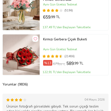
Aynı Gün Ücretsiz Teslimat
(5196)
659
,99 TL
137,49 TL'den Başlayan Taksitlerle
Kırmızı Gerbera Çiçek Buketi
Aynı Gün Ücretsiz Teslimat
(21486)
%13
589
,99 TL
679
,99 TL
122,91 TL'den Başlayan Taksitlerle
Yorumlar (9836)
04 Mayıs 2026
Ürünün fotoğrafı görseldeki gibiydi. Tek sorun çiçeği teslim