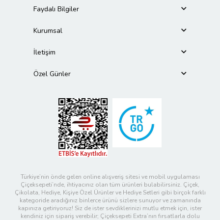
Faydalı Bilgiler
Kurumsal
İletişim
Özel Günler
Türkiye’nin önde gelen online alışveriş sitesi ve mobil uygulaması
Çiçeksepeti’nde, ihtiyacınız olan tüm ürünleri bulabilirsiniz. Çiçek,
Çikolata, Hediye, Kişiye Özel Ürünler ve Hediye Setleri gibi birçok farklı
kategoride aradığınız binlerce ürünü sizlere sunuyor ve zamanında
kapınıza getiriyoruz! Siz de ister sevdiklerinizi mutlu etmek için, ister
kendiniz için sipariş verebilir; Çiçeksepeti Extra’nın fırsatlarla dolu