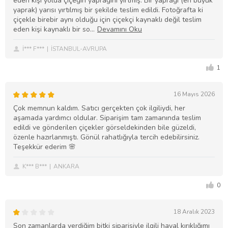
eden kişi yolda çiçeğin yaprağını yırtmış. Bir yaprağı (en büyük
yaprak) yarısı yırtılmış bir şekilde teslim edildi. Fotoğrafta ki
çiçekle birebir aynı olduğu için çiçekçi kaynaklı değil teslim
eden kişi kaynaklı bir so
İ*** F***
İSTANBUL-AVRUPA
1
16 Mayıs 2026
Çok memnun kaldım. Satıcı gerçekten çok ilgiliydi, her
aşamada yardımcı oldular. Siparişim tam zamanında teslim
edildi ve gönderilen çiçekler görseldekinden bile güzeldi,
özenle hazırlanmıştı. Gönül rahatlığıyla tercih edebilirsiniz.
Teşekkür ederim 🌸
K*** B***
ANKARA
0
18 Aralık 2023
Son zamanlarda verdiğim bitki siparişiyle ilgili hayal kırıklığımı