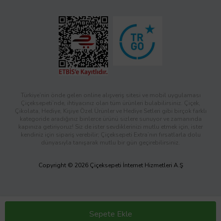
Türkiye’nin önde gelen online alışveriş sitesi ve mobil uygulaması
Çiçeksepeti’nde, ihtiyacınız olan tüm ürünleri bulabilirsiniz. Çiçek,
Çikolata, Hediye, Kişiye Özel Ürünler ve Hediye Setleri gibi birçok farklı
kategoride aradığınız binlerce ürünü sizlere sunuyor ve zamanında
kapınıza getiriyoruz! Siz de ister sevdiklerinizi mutlu etmek için, ister
kendiniz için sipariş verebilir; Çiçeksepeti Extra’nın fırsatlarla dolu
dünyasıyla tanışarak mutlu bir gün geçirebilirsiniz.
Copyright © 2026 Çiçeksepeti İnternet Hizmetleri A.Ş
Sepete Ekle