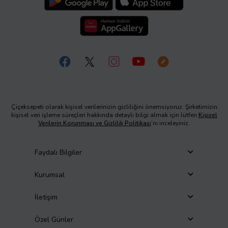
Çiçeksepeti olarak kişisel verilerinizin gizliliğini önemsiyoruz. Şirketimizin
kişisel veri işleme süreçleri hakkında detaylı bilgi almak için lütfen
Kişisel
Verilerin Korunması ve Gizlilik Politikası
’nı inceleyiniz.
Faydalı Bilgiler
Kurumsal
İletişim
Özel Günler