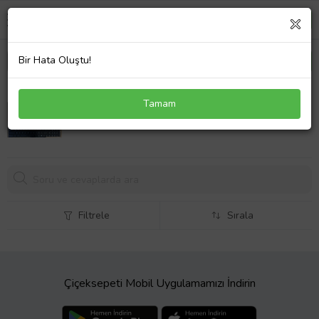
Bir Hata Oluştu!
MSI GP62MVR 6RF(Leopard Pro)-292IT Klavye
Tamam
Siyah Işıklı
2289,
53 TL
Filtrele
Sırala
Çiçeksepeti Mobil Uygulamamızı İndirin