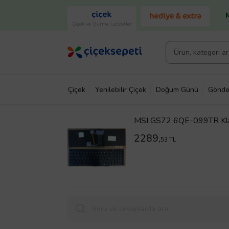
Çiçek ve Gurme Lezzetler
Çiçek
Yenilebilir Çiçek
Doğum Günü
Gönde
MSI GS72 6QE-099TR Klavy
2289,
53 TL