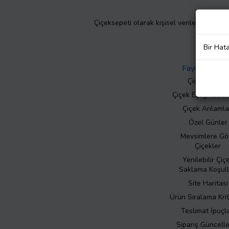
Çiçeksepeti olarak kişisel verilerinizin giz
Bir Hat
Faydalı Bilgil
Çiçek Bakımı
Çiçek Eşliğinde N
Çiçek Anlamla
Özel Günler
Mevsimlere Gö
Çiçekler
Yenilebilir Çiç
Saklama Koşull
Site Haritası
Ürün Sıralama Krit
Teslimat İpuçla
Sipariş Güncell