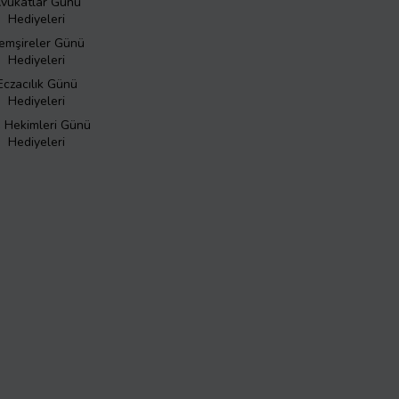
vukatlar Günü
Hediyeleri
emşireler Günü
Hediyeleri
Eczacılık Günü
Hediyeleri
ş Hekimleri Günü
Hediyeleri