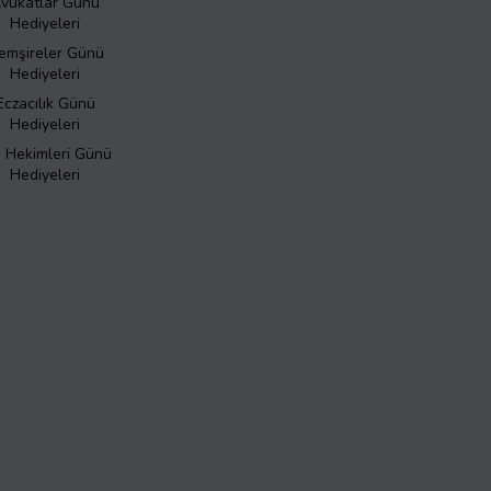
vukatlar Günü
Hediyeleri
emşireler Günü
Hediyeleri
Eczacılık Günü
Hediyeleri
ş Hekimleri Günü
Hediyeleri