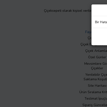
Çiçeksepeti olarak kişisel verilerinizin giz
Bir Hat
Faydalı Bilgil
Çiçek Bakımı
Çiçek Eşliğinde N
Çiçek Anlamla
Özel Günler
Mevsimlere Gö
Çiçekler
Yenilebilir Çiç
Saklama Koşull
Site Haritası
Ürün Sıralama Krit
Teslimat İpuçla
Sipariş Güncell