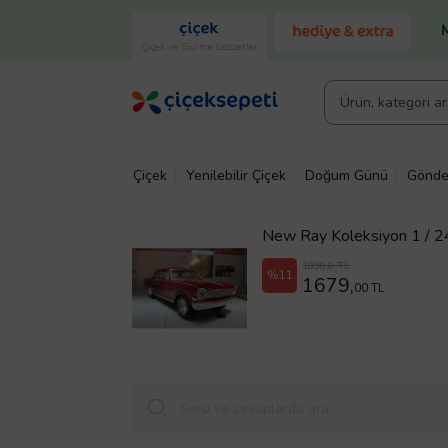
Çiçek ve Gurme Lezzetler
Çiçek
Yenilebilir Çiçek
Doğum Günü
Gönde
New Ray Koleksiyon 1 / 2
1890,0 TL
%11
1679,
00 TL