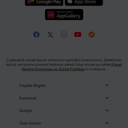
Çiçeksepeti olarak kişisel verilerinizin gizliliğini önemsiyoruz. Şirketimizin
kişisel veri işleme süreçleri hakkında detaylı bilgi almak için lütfen
Kişisel
Verilerin Korunması ve Gizlilik Politikası
’nı inceleyiniz.
Faydalı Bilgiler
Kurumsal
İletişim
Özel Günler