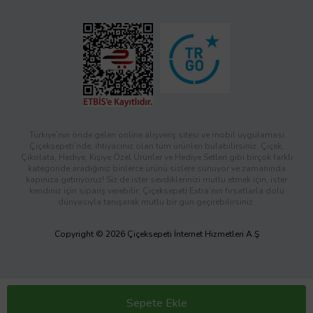
Türkiye’nin önde gelen online alışveriş sitesi ve mobil uygulaması
Çiçeksepeti’nde, ihtiyacınız olan tüm ürünleri bulabilirsiniz. Çiçek,
Çikolata, Hediye, Kişiye Özel Ürünler ve Hediye Setleri gibi birçok farklı
kategoride aradığınız binlerce ürünü sizlere sunuyor ve zamanında
kapınıza getiriyoruz! Siz de ister sevdiklerinizi mutlu etmek için, ister
kendiniz için sipariş verebilir; Çiçeksepeti Extra’nın fırsatlarla dolu
dünyasıyla tanışarak mutlu bir gün geçirebilirsiniz.
Copyright © 2026 Çiçeksepeti İnternet Hizmetleri A.Ş
Sepete Ekle