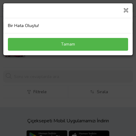
Bir Hata Oluştu!
Nike Zoom Superfly 10 Elite FG Çoraplı Erkek
Tamam
Profesyonel Krampon Pembe
Filtrele
Sırala
Çiçeksepeti Mobil Uygulamamızı İndirin