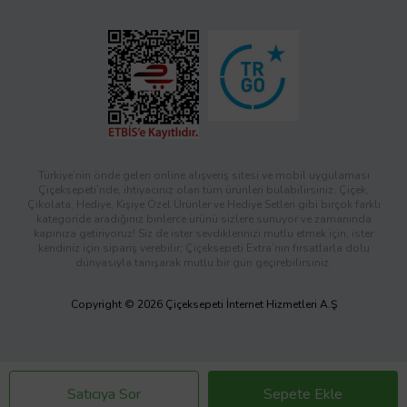
Türkiye’nin önde gelen online alışveriş sitesi ve mobil uygulaması
Çiçeksepeti’nde, ihtiyacınız olan tüm ürünleri bulabilirsiniz. Çiçek,
Çikolata, Hediye, Kişiye Özel Ürünler ve Hediye Setleri gibi birçok farklı
kategoride aradığınız binlerce ürünü sizlere sunuyor ve zamanında
kapınıza getiriyoruz! Siz de ister sevdiklerinizi mutlu etmek için, ister
kendiniz için sipariş verebilir; Çiçeksepeti Extra’nın fırsatlarla dolu
dünyasıyla tanışarak mutlu bir gün geçirebilirsiniz.
Copyright © 2026 Çiçeksepeti İnternet Hizmetleri A.Ş
Satıcıya Sor
Sepete Ekle