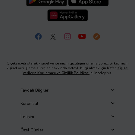
Çiçeksepeti olarak kişisel verilerinizin gizliliğini önemsiyoruz. Şirketimizin
kişisel veri işleme süreçleri hakkında detaylı bilgi almak için lütfen
Kişisel
Verilerin Korunması ve Gizlilik Politikası
’nı inceleyiniz.
Faydalı Bilgiler
Kurumsal
İletişim
Özel Günler