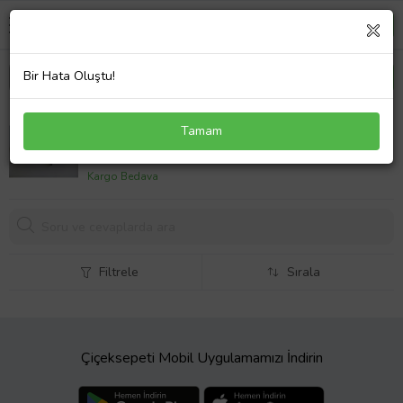
Bir Hata Oluştu!
NISSAN PRIMERA- P11- 97/99; SİLGİ MANEVRA
Tamam
KOLU (1.6CC)
3177,
67 TL
Kargo Bedava
Filtrele
Sırala
Çiçeksepeti Mobil Uygulamamızı İndirin