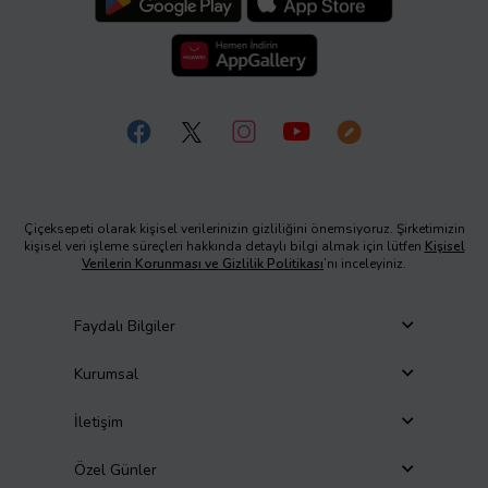
Çiçeksepeti olarak kişisel verilerinizin gizliliğini önemsiyoruz. Şirketimizin
kişisel veri işleme süreçleri hakkında detaylı bilgi almak için lütfen
Kişisel
Verilerin Korunması ve Gizlilik Politikası
’nı inceleyiniz.
Faydalı Bilgiler
Kurumsal
İletişim
Özel Günler