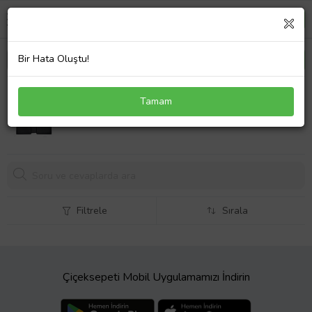
Bir Hata Oluştu!
Nıssan X-Traıl 2015 3D X-Mat Havuzlu Paspas
Tamam
2499,
00 TL
Filtrele
Sırala
Çiçeksepeti Mobil Uygulamamızı İndirin