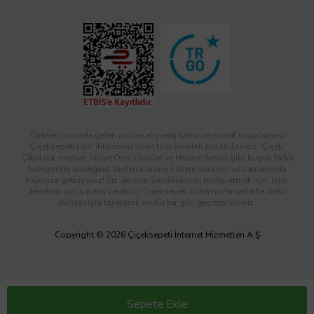
Türkiye’nin önde gelen online alışveriş sitesi ve mobil uygulaması
Çiçeksepeti’nde, ihtiyacınız olan tüm ürünleri bulabilirsiniz. Çiçek,
Çikolata, Hediye, Kişiye Özel Ürünler ve Hediye Setleri gibi birçok farklı
kategoride aradığınız binlerce ürünü sizlere sunuyor ve zamanında
kapınıza getiriyoruz! Siz de ister sevdiklerinizi mutlu etmek için, ister
kendiniz için sipariş verebilir; Çiçeksepeti Extra’nın fırsatlarla dolu
dünyasıyla tanışarak mutlu bir gün geçirebilirsiniz.
Copyright © 2026 Çiçeksepeti İnternet Hizmetleri A.Ş
Sepete Ekle