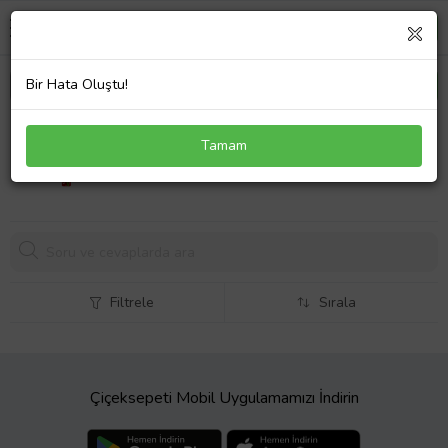
Bir Hata Oluştu!
Optic White Kahve, Çay ve Tütün Kullanıcıları Için
Tamam
Süper Clean Black Orta Diş Fırçası + Macun 125 ml
Filtrele
Sırala
Çiçeksepeti Mobil Uygulamamızı İndirin