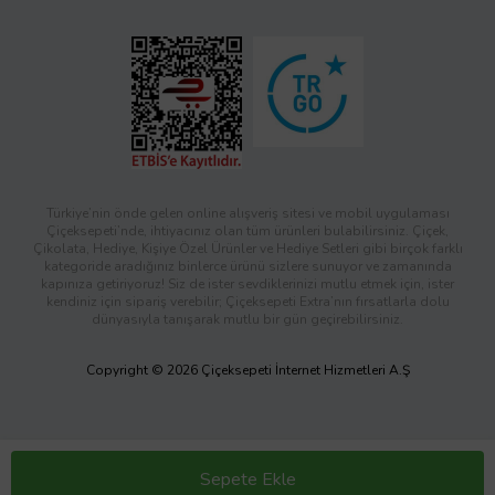
Türkiye’nin önde gelen online alışveriş sitesi ve mobil uygulaması
Çiçeksepeti’nde, ihtiyacınız olan tüm ürünleri bulabilirsiniz. Çiçek,
Çikolata, Hediye, Kişiye Özel Ürünler ve Hediye Setleri gibi birçok farklı
kategoride aradığınız binlerce ürünü sizlere sunuyor ve zamanında
kapınıza getiriyoruz! Siz de ister sevdiklerinizi mutlu etmek için, ister
kendiniz için sipariş verebilir; Çiçeksepeti Extra’nın fırsatlarla dolu
dünyasıyla tanışarak mutlu bir gün geçirebilirsiniz.
Copyright © 2026 Çiçeksepeti İnternet Hizmetleri A.Ş
Sepete Ekle