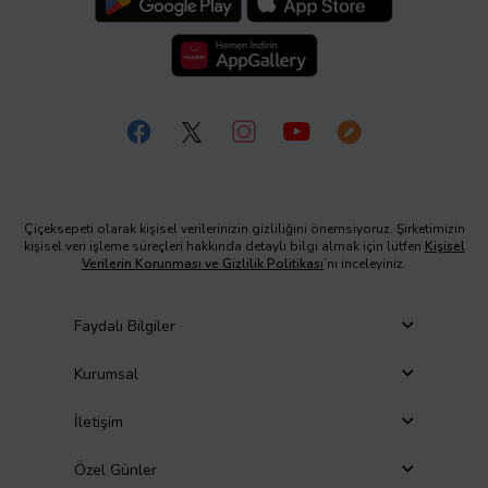
Çiçeksepeti olarak kişisel verilerinizin gizliliğini önemsiyoruz. Şirketimizin
kişisel veri işleme süreçleri hakkında detaylı bilgi almak için lütfen
Kişisel
Verilerin Korunması ve Gizlilik Politikası
’nı inceleyiniz.
Faydalı Bilgiler
Kurumsal
İletişim
Özel Günler