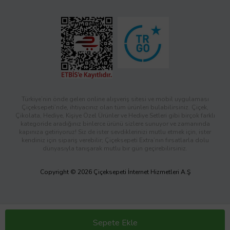
Türkiye’nin önde gelen online alışveriş sitesi ve mobil uygulaması
Çiçeksepeti’nde, ihtiyacınız olan tüm ürünleri bulabilirsiniz. Çiçek,
Çikolata, Hediye, Kişiye Özel Ürünler ve Hediye Setleri gibi birçok farklı
kategoride aradığınız binlerce ürünü sizlere sunuyor ve zamanında
kapınıza getiriyoruz! Siz de ister sevdiklerinizi mutlu etmek için, ister
kendiniz için sipariş verebilir; Çiçeksepeti Extra’nın fırsatlarla dolu
dünyasıyla tanışarak mutlu bir gün geçirebilirsiniz.
Copyright © 2026 Çiçeksepeti İnternet Hizmetleri A.Ş
Sepete Ekle