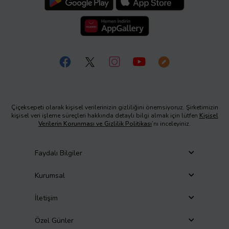
Çiçeksepeti olarak kişisel verilerinizin gizliliğini önemsiyoruz. Şirketimizin
kişisel veri işleme süreçleri hakkında detaylı bilgi almak için lütfen
Kişisel
Verilerin Korunması ve Gizlilik Politikası
’nı inceleyiniz.
Faydalı Bilgiler
Kurumsal
İletişim
Özel Günler