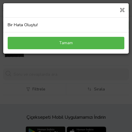
Bir Hata Oluştu!
Packard Bell TM85 Klavye Türkçe Siyah
Tamam
685,
89 TL
Filtrele
Sırala
Çiçeksepeti Mobil Uygulamamızı İndirin