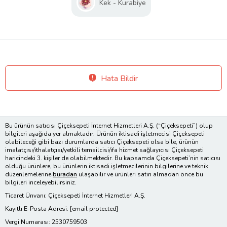
Kek - Kurabiye
Hata Bildir
Bu ürünün satıcısı Çiçeksepeti İnternet Hizmetleri A.Ş. (“Çiçeksepeti”) olup
bilgileri aşağıda yer almaktadır. Ürünün iktisadi işletmecisi Çiçeksepeti
olabileceği gibi bazı durumlarda satıcı Çiçeksepeti olsa bile, ürünün
imalatçısı/ithalatçısı/yetkili temsilcisi/ifa hizmet sağlayıcısı Çiçeksepeti
haricindeki 3. kişiler de olabilmektedir. Bu kapsamda Çiçeksepeti’nin satıcısı
olduğu ürünlere, bu ürünlerin iktisadi işletmecilerinin bilgilerine ve teknik
düzenlemelerine
buradan
ulaşabilir ve ürünleri satın almadan önce bu
bilgileri inceleyebilirsiniz.
Ticaret Ünvanı: Çiçeksepeti İnternet Hizmetleri A.Ş.
Kayıtlı E-Posta Adresi:
[email protected]
Vergi Numarası: 2530759503