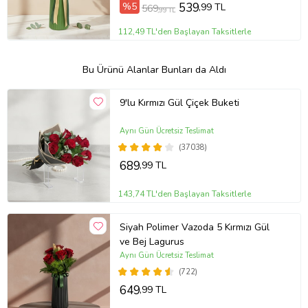
%5
539
,99 TL
569
,99 TL
112,49 TL'den Başlayan Taksitlerle
Bu Ürünü Alanlar Bunları da Aldı
9'lu Kırmızı Gül Çiçek Buketi
Aynı Gün Ücretsiz Teslimat
(37038)
689
,99 TL
143,74 TL'den Başlayan Taksitlerle
Siyah Polimer Vazoda 5 Kırmızı Gül
ve Bej Lagurus
Aynı Gün Ücretsiz Teslimat
(722)
649
,99 TL