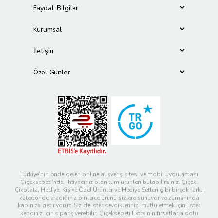
Faydalı Bilgiler
Kurumsal
İletişim
Özel Günler
Türkiye’nin önde gelen online alışveriş sitesi ve mobil uygulaması
Çiçeksepeti’nde, ihtiyacınız olan tüm ürünleri bulabilirsiniz. Çiçek,
Çikolata, Hediye, Kişiye Özel Ürünler ve Hediye Setleri gibi birçok farklı
kategoride aradığınız binlerce ürünü sizlere sunuyor ve zamanında
kapınıza getiriyoruz! Siz de ister sevdiklerinizi mutlu etmek için, ister
kendiniz için sipariş verebilir; Çiçeksepeti Extra’nın fırsatlarla dolu