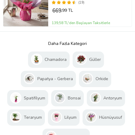
(19)
669
,99 TL
139,58 TL'den Başlayan Taksitlerle
Daha Fazla Kategori
Chamadora
Güller
Papatya - Gerbera
Orkide
Spatifilyum
Bonsai
Antoryum
Teraryum
Lilyum
Hüsnüyusuf