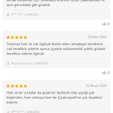
almak isteyenler için rahatlıkla öneririm. boyu, paketlemesi vs
aynı görseldeki gibi güzeldi.
S*** T***
ANKARA
0
02 Mart 2026
Teslimat hızlı ve cok ilgiliydi teslim eden arkadaşın kendisine
cok tesekkür ederim ayrıca çiçekte mükemmeldi çokkk güzeldi
tesekkur ederim ilginize
Nuriye Düzgün
ANKARA
0
21 Nisan 2026
Hızlı ve bir o kadar da güzel bir teslimat oldu çiçeği çok
beğendim, hem satıcıya hem de Çiçeksepeti'ne çok teşekkür
ederim.
S*** H***
ANKARA