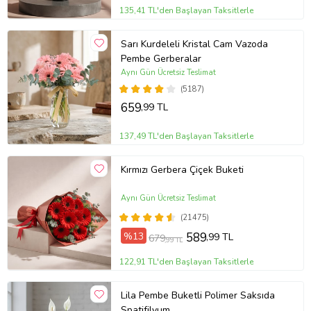
135,41 TL'den Başlayan Taksitlerle
Sarı Kurdeleli Kristal Cam Vazoda
Pembe Gerberalar
Aynı Gün Ücretsiz Teslimat
(5187)
659
,99 TL
137,49 TL'den Başlayan Taksitlerle
Kırmızı Gerbera Çiçek Buketi
Aynı Gün Ücretsiz Teslimat
(21475)
%13
589
,99 TL
679
,99 TL
122,91 TL'den Başlayan Taksitlerle
Lila Pembe Buketli Polimer Saksıda
Spatifilyum