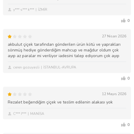
y*** s*** k***
İZMİR
0
27 Nisan 2026
akbulut çiçek tarafından gönderilen ürün kötü ve yaprakları
sönmüş hediye gönderdiğim mahcup ve mağdur oldum çok
ayıp az paralar mi veriliyor iadesini talep ediyorum çok ayıp
ceren gozuyasli
İSTANBUL-AVRUPA
0
12 Mayıs 2026
Rezalet beğendiğim çiçek ve teslim edilenin alakası yok
C*** I***
MANİSA
0