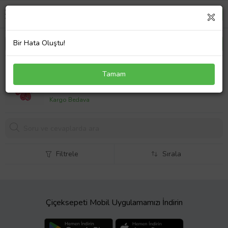
Bir Hata Oluştu!
Pretty Pinky Kelebek Şekilli Makyaj Güzellik Seti
Tamam
SUN-2603
1090,
35 TL
Kargo Bedava
Filtrele
Sırala
Çiçeksepeti Mobil Uygulamamızı İndirin