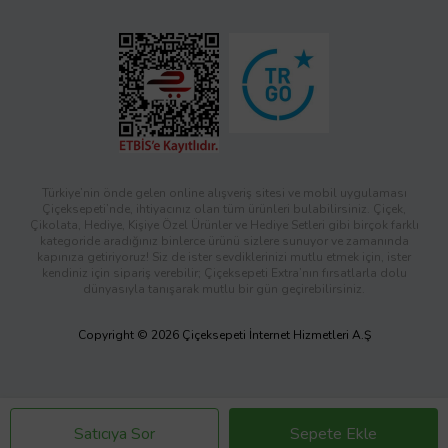
Türkiye’nin önde gelen online alışveriş sitesi ve mobil uygulaması
Çiçeksepeti’nde, ihtiyacınız olan tüm ürünleri bulabilirsiniz. Çiçek,
Çikolata, Hediye, Kişiye Özel Ürünler ve Hediye Setleri gibi birçok farklı
kategoride aradığınız binlerce ürünü sizlere sunuyor ve zamanında
kapınıza getiriyoruz! Siz de ister sevdiklerinizi mutlu etmek için, ister
kendiniz için sipariş verebilir; Çiçeksepeti Extra’nın fırsatlarla dolu
dünyasıyla tanışarak mutlu bir gün geçirebilirsiniz.
Copyright © 2026 Çiçeksepeti İnternet Hizmetleri A.Ş
Satıcıya Sor
Sepete Ekle