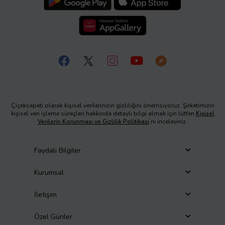
Çiçeksepeti olarak kişisel verilerinizin gizliliğini önemsiyoruz. Şirketimizin
kişisel veri işleme süreçleri hakkında detaylı bilgi almak için lütfen
Kişisel
Verilerin Korunması ve Gizlilik Politikası
’nı inceleyiniz.
Faydalı Bilgiler
Kurumsal
İletişim
Özel Günler