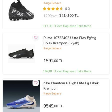
F35KR (Siyah - Beyaz)
Kargo Bedava
(10)
1100
,00 TL
1200
,00 TL
117,33 TL'den Başlayan Taksitlerle
Puma 10722402 Ultra Play Fg/Ag
Erkek Krampon (Siyah)
Kargo Bedava
1592
,00 TL
169,81 TL'den Başlayan Taksitlerle
nike Phantom 6 High Elite Fg Erkek
Krampon
Kargo Bedava
9549
,00 TL