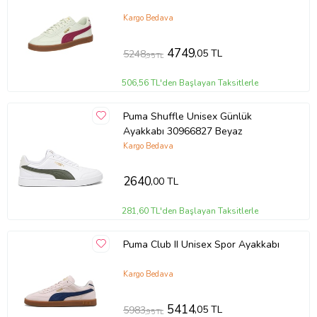
Kargo Bedava
4749
,05 TL
5248
,95 TL
506,56 TL'den Başlayan Taksitlerle
Puma Shuffle Unisex Günlük
Ayakkabı 30966827 Beyaz
Kargo Bedava
2640
,00 TL
281,60 TL'den Başlayan Taksitlerle
Puma Club II Unisex Spor Ayakkabı
Kargo Bedava
5414
,05 TL
5983
,95 TL