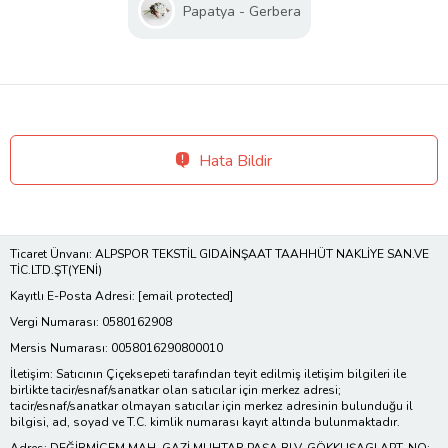
Papatya - Gerbera
Hata Bildir
Ticaret Ünvanı: ALPSPOR TEKSTİL GIDAİNŞAAT TAAHHÜT NAKLİYE SAN.VE
TİC.LTD.ŞT(YENİ)
Kayıtlı E-Posta Adresi:
[email protected]
Vergi Numarası: 0580162908
Mersis Numarası: 0058016290800010
İletişim: Satıcının Çiçeksepeti tarafından teyit edilmiş iletişim bilgileri ile
birlikte tacir/esnaf/sanatkar olan satıcılar için merkez adresi;
tacir/esnaf/sanatkar olmayan satıcılar için merkez adresinin bulunduğu il
bilgisi, ad, soyad ve T.C. kimlik numarası kayıt altında bulunmaktadır.
Adres: DEĞİRMİÇEM MAH. GAZİ MUHTAR PAŞA BLV. GÖKKUŞAGI APT. NO: