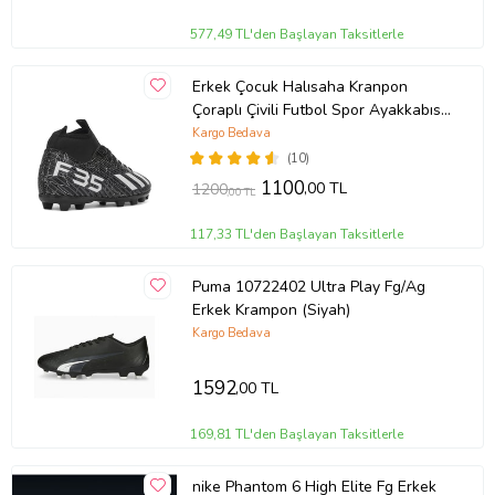
577,49 TL'den Başlayan Taksitlerle
Erkek Çocuk Halısaha Kranpon
Çoraplı Çivili Futbol Spor Ayakkabısı
F35KR (Siyah - Beyaz)
Kargo Bedava
(10)
1100
,00 TL
1200
,00 TL
117,33 TL'den Başlayan Taksitlerle
Puma 10722402 Ultra Play Fg/Ag
Erkek Krampon (Siyah)
Kargo Bedava
1592
,00 TL
169,81 TL'den Başlayan Taksitlerle
nike Phantom 6 High Elite Fg Erkek