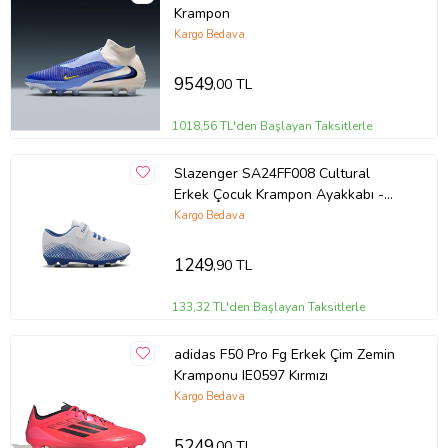
Krampon
Kargo Bedava
9549
,00 TL
1018,56 TL'den Başlayan Taksitlerle
Slazenger SA24FF008 Cultural
Erkek Çocuk Krampon Ayakkabı -
Slazenger - Siyah (Beyaz)
Kargo Bedava
1249
,90 TL
133,32 TL'den Başlayan Taksitlerle
adidas F50 Pro Fg Erkek Çim Zemin
Kramponu IE0597 Kırmızı
Kargo Bedava
5249
,00 TL