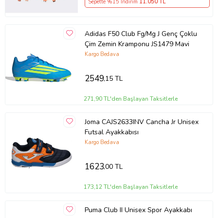
Sepette %15 İndirim
11.050
TL
Adidas F50 Club Fg/Mg J Genç Çoklu
Çim Zemin Kramponu JS1479 Mavi
Kargo Bedava
2549
,15 TL
271,90 TL'den Başlayan Taksitlerle
Joma CAJS2633INV Cancha Jr Unisex
Futsal Ayakkabısı
Kargo Bedava
1623
,00 TL
173,12 TL'den Başlayan Taksitlerle
Puma Club II Unisex Spor Ayakkabı