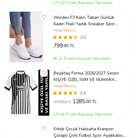
277,22 TL'den Başlayan Taksitlerle
Wordex F3 Kalın Taban Günlük
Kadın Fileli Yazlık Sneaker Spor
Ayakkabı (Beyaz)
Kargo Bedava
(22)
799
,90 TL
85,32 TL'den Başlayan Taksitlerle
Beşiktaş Forma 2026/2027 Sezon
KİŞİYE ÖZEL İSİM VE NUMARA
BASKILI Yetişkin Futbol Forması SS6
Kargo Bedava
(Siyah - Beyaz)
(14)
1285
,00 TL
1500
,00 TL
137,06 TL'den Başlayan Taksitlerle
Erkek Çocuk Halısaha Kranpon
Çoraplı Çivili Futbol Spor Ayakkabısı