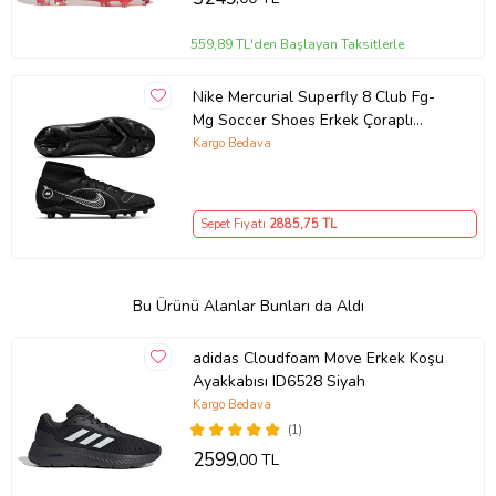
559,89 TL'den Başlayan Taksitlerle
Nike Mercurial Superfly 8 Club Fg-
Mg Soccer Shoes Erkek Çoraplı
Çoklu Zemin Siyah Krampon
Kargo Bedava
Sepet Fiyatı
2885
,75 TL
Bu Ürünü Alanlar Bunları da Aldı
adidas Cloudfoam Move Erkek Koşu
Ayakkabısı ID6528 Siyah
Kargo Bedava
(1)
2599
,00 TL