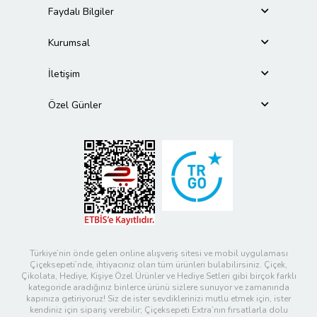
Faydalı Bilgiler
Kurumsal
İletişim
Özel Günler
Türkiye’nin önde gelen online alışveriş sitesi ve mobil uygulaması
Çiçeksepeti’nde, ihtiyacınız olan tüm ürünleri bulabilirsiniz. Çiçek,
Çikolata, Hediye, Kişiye Özel Ürünler ve Hediye Setleri gibi birçok farklı
kategoride aradığınız binlerce ürünü sizlere sunuyor ve zamanında
kapınıza getiriyoruz! Siz de ister sevdiklerinizi mutlu etmek için, ister
kendiniz için sipariş verebilir; Çiçeksepeti Extra’nın fırsatlarla dolu