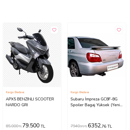
Kargo Bedava
Kargo Bedava
APX5 BENZINLI SCOOTER
Subaru İmpreza GC8F-8G
NARDO GRI
Spoiler Bagaj Yüksek (Yeni
Md)(ışıklı) Fiber
79.500
6352
85.000
7940
TL
,76 TL
TL
,95 TL