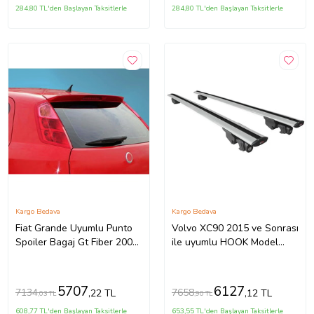
284,80 TL'den Başlayan Taksitlerle
284,80 TL'den Başlayan Taksitlerle
Kargo Bedava
Kargo Bedava
Fiat Grande Uyumlu Punto
Volvo XC90 2015 ve Sonrası
Spoiler Bagaj Gt Fiber 2005-
ile uyumlu HOOK Model
2010
Anahtar Kilitli Ara Atkı
Tavan Barı GRİ
5707
6127
7134
7658
,22 TL
,12 TL
,03 TL
,90 TL
608,77 TL'den Başlayan Taksitlerle
653,55 TL'den Başlayan Taksitlerle