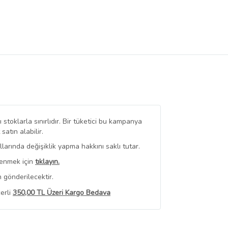
stoklarla sınırlıdır. Bir tüketici bu kampanya
tın alabilir.
arında değişiklik yapma hakkını saklı tutar.
renmek için
tıklayın.
 gönderilecektir.
erli
350,00 TL Üzeri Kargo Bedava
 Görüntüle
iyat bilgileri, satıcı tarafından