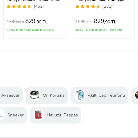
Saati Özel Kutusunda (Gold)
Kadın Kol Saati Özel
(452)
(231)
Kutusunda (Gümüş)
829
829
1349
1099
,90 TL
,90 TL
,00 TL
,90 TL
88,52 TL'den Başlayan Taksitlerle
88,52 TL'den Başlayan Taksitlerle
, Aksesuar
Ön Koruma
Akıllı Cep Telefonu
Sneaker
Havuzlu Paspas