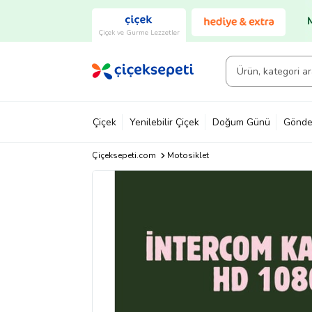
Çiçek ve Gurme Lezzetler
Çiçek
Yenilebilir Çiçek
Doğum Günü
Gönde
Çiçeksepeti.com
Motosiklet