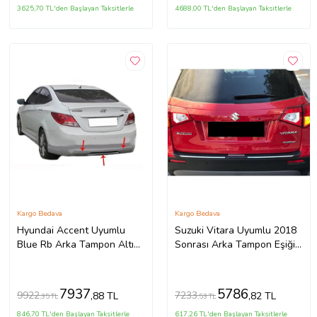
3625,70 TL'den Başlayan Taksitlerle
4688,00 TL'den Başlayan Taksitlerle
Kargo Bedava
Kargo Bedava
Hyundai Accent Uyumlu
Suzuki Vitara Uyumlu 2018
Blue Rb Arka Tampon Altı
Sonrası Arka Tampon Eşiği
Fiber 2011 Ve Sonrası
2018 Model İthal Üründür
7937
5786
9922
7233
,88 TL
,82 TL
,35 TL
,53 TL
846,70 TL'den Başlayan Taksitlerle
617,26 TL'den Başlayan Taksitlerle