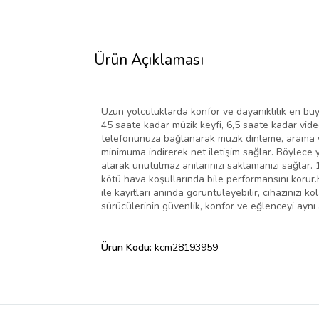
Ürün Açıklaması
Uzun yolculuklarda konfor ve dayanıklılık en büyü
45 saate kadar müzik keyfi, 6,5 saate kadar vid
telefonunuza bağlanarak müzik dinleme, arama ya
minimuma indirerek net iletişim sağlar. Böylece y
alarak unutulmaz anılarınızı saklamanızı sağlar. 12
kötü hava koşullarında bile performansını korur.K
ile kayıtları anında görüntüleyebilir, cihazınızı 
sürücülerinin güvenlik, konfor ve eğlenceyi aynı 
Ürün Kodu:
kcm28193959