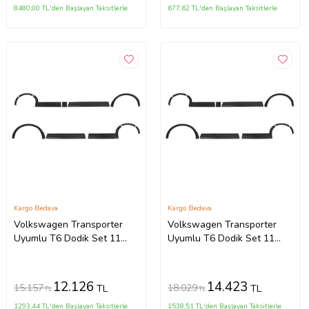
8480,00 TL'den Başlayan Taksitlerle
677,62 TL'den Başlayan Taksitlerle
Kargo Bedava
Kargo Bedava
Volkswagen Transporter
Volkswagen Transporter
Uyumlu T6 Dodik Set 11
Uyumlu T6 Dodik Set 11
Parça ABS K.Ş. 2010 2014
Parça ABS U.Ş. 2010 2014
Model Aras
Model Arası
12.126
14.423
15.157
18.029
TL
TL
TL
TL
1293,44 TL'den Başlayan Taksitlerle
1538,51 TL'den Başlayan Taksitlerle