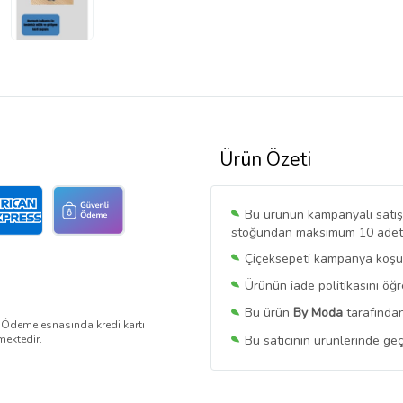
Ürün Özeti
Bu ürünün kampanyalı satışı 
stoğundan maksimum 10 adet sa
Çiçeksepeti kampanya koşull
Ürünün iade politikasını öğ
Bu ürün
By Moda
tarafından
. Ödeme esnasında kredi kartı
Bu satıcının ürünlerinde geç
mektedir.
Bu Satıcının
Tüm Ürünlerini
Ürün sayfasında gördüğünüz f