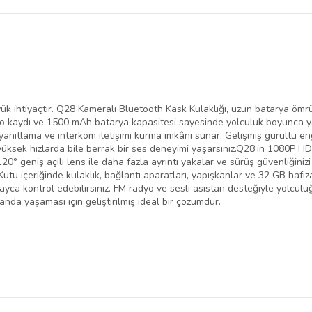
belirlenmektedir.
k ihtiyaçtır. Q28 Kameralı Bluetooth Kask Kulaklığı, uzun batarya ömrü ve
eo kaydı ve 1500 mAh batarya kapasitesi sayesinde yolculuk boyunca yan
nıtlama ve interkom iletişimi kurma imkânı sunar. Gelişmiş gürültü eng
üksek hızlarda bile berrak bir ses deneyimi yaşarsınız.Q28’in 1080P HD k
0° geniş açılı lens ile daha fazla ayrıntı yakalar ve sürüş güvenliğinizi a
utu içeriğinde kulaklık, bağlantı aparatları, yapışkanlar ve 32 GB hafız
kolayca kontrol edebilirsiniz. FM radyo ve sesli asistan desteğiyle yolcul
anda yaşaması için geliştirilmiş ideal bir çözümdür.