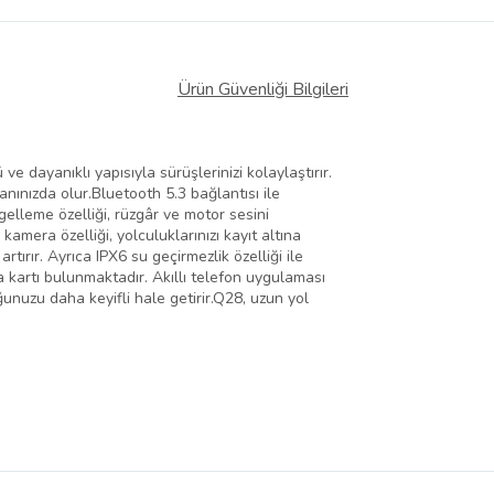
Ürün Güvenliği Bilgileri
 dayanıklı yapısıyla sürüşlerinizi kolaylaştırır.
ınızda olur.Bluetooth 5.3 bağlantısı ile
elleme özelliği, rüzgâr ve motor sesini
amera özelliği, yolculuklarınızı kayıt altına
rtırır. Ayrıca IPX6 su geçirmezlik özelliği ile
a kartı bulunmaktadır. Akıllı telefon uygulaması
uğunuzu daha keyifli hale getirir.Q28, uzun yol