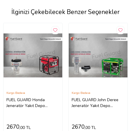
İlginizi Çekebilecek Benzer Seçenekler
Kargo Bedava
Kargo Bedava
FUEL GUARD Honda
FUEL GUARD John Deree
Jeneratör Yakıt Depo
Jeneratör Yakıt Depo
Koruma Cihazı
Koruma Cihazı
2670
2670
,00 TL
,00 TL