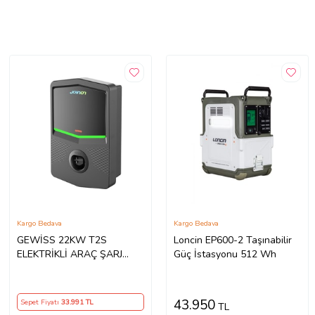
Kargo Bedava
Kargo Bedava
GEWİSS 22KW T2S
Loncin EP600-2 Taşınabilir
ELEKTRİKLİ ARAÇ ŞARJ
Güç İstasyonu 512 Wh
İSTASYONU
43.950
Sepet Fiyatı
33.991
TL
TL