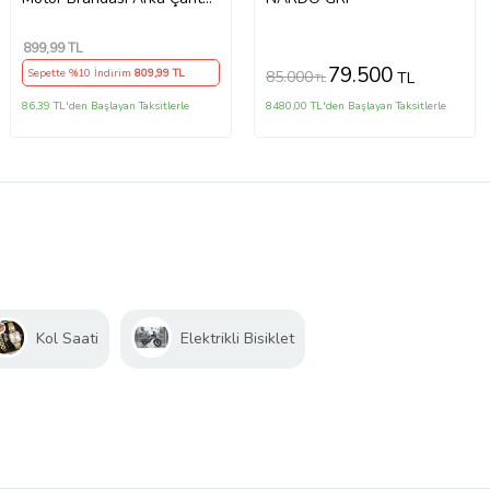
Uyumlu (bağlant,kilit
Uyumlu) Gri
899
,99 TL
79.500
Sepette %10 İndirim
809
,99 TL
85.000
TL
TL
86,39 TL'den Başlayan Taksitlerle
8480,00 TL'den Başlayan Taksitlerle
Kol Saati
Elektrikli Bisiklet