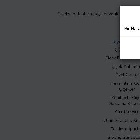
Çiçeksepeti olarak kişisel verilerinizin giz
Bir Hat
Faydalı Bilgil
Çiçek Bakımı
Çiçek Eşliğinde N
Çiçek Anlamla
Özel Günler
Mevsimlere Gö
Çiçekler
Yenilebilir Çiç
Saklama Koşull
Site Haritası
Ürün Sıralama Krit
Teslimat İpuçla
Sipariş Güncell