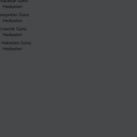
vukatlar Günü
Hediyeleri
emşireler Günü
Hediyeleri
Eczacılık Günü
Hediyeleri
ş Hekimleri Günü
Hediyeleri