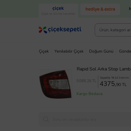
Çiçek ve Gurme Lezzetler
Çiçek
Yenilebilir Çiçek
Doğum Günü
Gönde
Rapid Sol Arka Stop Lamb
Sepette %14 İndirim
5088
,26 TL
4375,
90 TL
Kargo Bedava