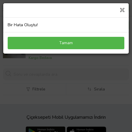
Bir Hata Oluştu!
RENAULT TRAFIC- 3- 15/21; MOTOR ÜST KAPAĞI
Tamam
(1,9CC DİZEL)
612,
94 TL
Kargo Bedava
Filtrele
Sırala
Çiçeksepeti Mobil Uygulamamızı İndirin