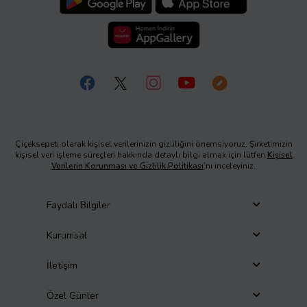
Çiçeksepeti olarak kişisel verilerinizin gizliliğini önemsiyoruz. Şirketimizin
kişisel veri işleme süreçleri hakkında detaylı bilgi almak için lütfen
Kişisel
Verilerin Korunması ve Gizlilik Politikası
’nı inceleyiniz.
Faydalı Bilgiler
Kurumsal
İletişim
Özel Günler