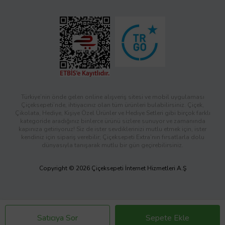
Türkiye’nin önde gelen online alışveriş sitesi ve mobil uygulaması
Çiçeksepeti’nde, ihtiyacınız olan tüm ürünleri bulabilirsiniz. Çiçek,
Çikolata, Hediye, Kişiye Özel Ürünler ve Hediye Setleri gibi birçok farklı
kategoride aradığınız binlerce ürünü sizlere sunuyor ve zamanında
kapınıza getiriyoruz! Siz de ister sevdiklerinizi mutlu etmek için, ister
kendiniz için sipariş verebilir; Çiçeksepeti Extra’nın fırsatlarla dolu
dünyasıyla tanışarak mutlu bir gün geçirebilirsiniz.
Copyright © 2026 Çiçeksepeti İnternet Hizmetleri A.Ş
Satıcıya Sor
Sepete Ekle