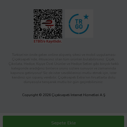
Türkiye’nin önde gelen online alışveriş sitesi ve mobil uygulaması
Çiçeksepeti’nde, ihtiyacınız olan tüm ürünleri bulabilirsiniz. Çiçek,
Çikolata, Hediye, Kişiye Özel Ürünler ve Hediye Setleri gibi birçok farklı
kategoride aradığınız binlerce ürünü sizlere sunuyor ve zamanında
kapınıza getiriyoruz! Siz de ister sevdiklerinizi mutlu etmek için, ister
kendiniz için sipariş verebilir; Çiçeksepeti Extra’nın fırsatlarla dolu
dünyasıyla tanışarak mutlu bir gün geçirebilirsiniz.
Copyright © 2026 Çiçeksepeti İnternet Hizmetleri A.Ş
Sepete Ekle