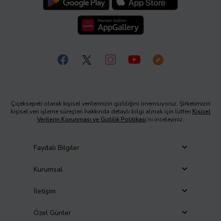
Çiçeksepeti olarak kişisel verilerinizin gizliliğini önemsiyoruz. Şirketimizin
kişisel veri işleme süreçleri hakkında detaylı bilgi almak için lütfen
Kişisel
Verilerin Korunması ve Gizlilik Politikası
’nı inceleyiniz.
Faydalı Bilgiler
Kurumsal
İletişim
Özel Günler