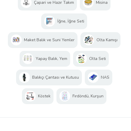
Çapari ve Hazır Takım
Misina
İğne, İğne Seti
Maket Balık ve Suni Yemler
Olta Kamışı
Yapay Balık, Yem
Olta Seti
Balıkçı Çantası ve Kutusu
NAS
Köstek
Fırdöndü, Kurşun