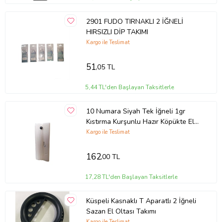
2901 FUDO TIRNAKLI 2 İĞNELİ
HIRSIZLI DİP TAKIMI
Kargo ile Teslimat
51
,05 TL
5,44 TL'den Başlayan Taksitlerle
10 Numara Siyah Tek İğneli 1gr
Kıstırma Kurşunlu Hazır Köpükte El
Olta Takımı
Kargo ile Teslimat
162
,00 TL
17,28 TL'den Başlayan Taksitlerle
Küspeli Kasnaklı T Aparatlı 2 İğneli
Sazan El Oltası Takımı
Kargo ile Teslimat