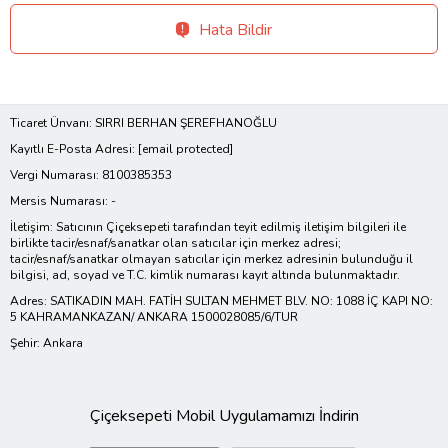
Hata Bildir
Ticaret Ünvanı: SIRRI BERHAN ŞEREFHANOĞLU
Kayıtlı E-Posta Adresi:
[email protected]
Vergi Numarası: 8100385353
Mersis Numarası: -
İletişim: Satıcının Çiçeksepeti tarafından teyit edilmiş iletişim bilgileri ile
birlikte tacir/esnaf/sanatkar olan satıcılar için merkez adresi;
tacir/esnaf/sanatkar olmayan satıcılar için merkez adresinin bulunduğu il
bilgisi, ad, soyad ve T.C. kimlik numarası kayıt altında bulunmaktadır.
Adres: SATIKADIN MAH. FATİH SULTAN MEHMET BLV. NO: 1088 İÇ KAPI NO:
5 KAHRAMANKAZAN/ ANKARA 1500028085/6/TUR
Şehir: Ankara
Çiçeksepeti Mobil Uygulamamızı İndirin