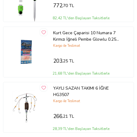
772
,70 TL
82,42 TL'den Başlayan Taksitlerle
Kurt Gece Çaparisi 10 Numara 7
Kırmızı İğneli Pembe Glowlu 0.25
Beden 0.15 Kısa Köstek
Kargo ile Teslimat
203
,25 TL
21,68 TL'den Başlayan Taksitlerle
YAYLI SAZAN TAKIMI 6 İĞNE
HG3507
Kargo ile Teslimat
266
,21 TL
28,39 TL'den Başlayan Taksitlerle