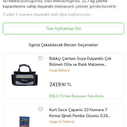
50 metre
uzunluğunda,
0.60 mm
kalınlığında,
21.7 kg çekme
kapasitesine sahip dayanıklı misina
sarılı şekilde gönderilecektir.
3 adet 1 numara dayanıklı tekli iğne
bağlanmıştır.
Armut kurşun ağırlığı
(stok durumuna göre 30g veya 35g olarak
değişebilir)
bağlı şekilde gönderilecektir.
Tüm Açıklamayı Gör
🎯
Dayanıklı ve Kullanışlı:
Bağlı iğneler ve ağırlık sayesinde,
oltanız
hazır kurulu
olarak teslim edilir. Sadece açıp kullanmaya
İlginizi Çekebilecek Benzer Seçenekler
başlayabilirsiniz!
Denizde, gölde veya akarsuda
dip balıkçılığı
yapmak isteyenler için
Balıkçı Çantası Suya Dayanıklı Çok
ideal bir tercihtir.
Sağlam misinası ve dayanıklı iğneleriyle
av
Bölmeli Olta ve Balık Malzeme
keyfinizi en üst seviyeye çıkarın! 🐟🎣
Çantası Gri Siyah (Gri-Gri-Gri)
Kargo Bedava
Ürün Kodu:
kcm24040815
2419
,90 TL
258,12 TL'den Başlayan Taksitlerle
Kurt Gece Çaparisi 10 Numara 7
Kırmızı İğneli Pembe Glowlu 0.25
Beden 0.15 Kısa Köstek
Kargo ile Teslimat